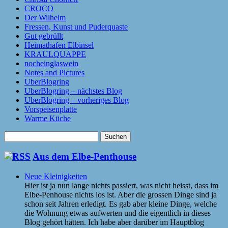
CROCO
Der Wilhelm
Fressen, Kunst und Puderquaste
Gut gebrüllt
Heimathafen Elbinsel
KRAULQUAPPE
nocheinglaswein
Notes and Pictures
UberBlogring
UberBlogring – nächstes Blog
UberBlogring – vorheriges Blog
Vorspeisenplatte
Warme Küche
Suchen
nach:
Aus dem Elbe-Penthouse
Neue Kleinigkeiten
Hier ist ja nun lange nichts passiert, was nicht heisst, dass im
Elbe-Penhouse nichts los ist. Aber die grossen Dinge sind ja
schon seit Jahren erledigt. Es gab aber kleine Dinge, welche
die Wohnung etwas aufwerten und die eigentlich in dieses
Blog gehört hätten. Ich habe aber darüber im Hauptblog