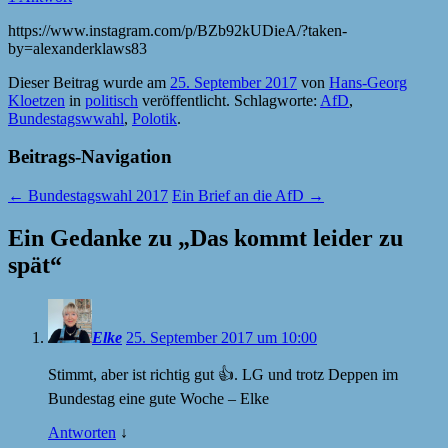
https://www.instagram.com/p/BZb92kUDieA/?taken-
by=alexanderklaws83
Dieser Beitrag wurde am
25. September 2017
von
Hans-Georg
Kloetzen
in
politisch
veröffentlicht. Schlagworte:
AfD
,
Bundestagswwahl
,
Polotik
.
Beitrags-Navigation
←
Bundestagswahl 2017
Ein Brief an die AfD
→
Ein Gedanke zu „
Das kommt leider zu
spät
“
Elke
25. September 2017 um 10:00
Stimmt, aber ist richtig gut 👍. LG und trotz Deppen im
Bundestag eine gute Woche – Elke
Antworten
↓