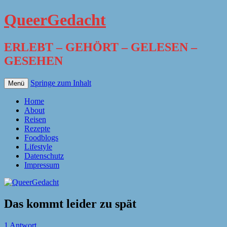
QueerGedacht
ERLEBT – GEHÖRT – GELESEN –
GESEHEN
Springe zum Inhalt
Menü
Home
About
Reisen
Rezepte
Foodblogs
Lifestyle
Datenschutz
Impressum
Das kommt leider zu spät
1 Antwort