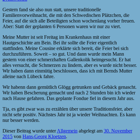
Gestern fand sie also nun statt, unsere traditionelle
Familienvorweihnacht, die mit den
Schwedischen Plätzchen, die
Feier, auf die sich alle Beteiligten schon wochenlang vorher freuen.
Aber: Statt der geplanten 6 Personen waren wir nur zu viert.
Meine Mutter ist seit Freitag im Krankenhaus mit einer
Hautgeschichte am Bein. Bei ihr sollte die Feier eigentlich
stattfinden. Meine Cousine erklärte sich bereit, die Feier bei sich
durchzuführen. Soweit – so gut. Und dann wurde mein Mann
gestern von einer schmerzhaften Gallenkolik heimgesucht. Er hat
alles versucht, die Schmerzen zu lindern, aber es wurde nicht besser.
Wir haben dann einmütig beschlossen, dass ich mit Bernds Mutter
alleine nach Lübeck fahre.
Wir habenn dann gemütlich Glögg getrunken und Gebäck genascht.
Wir haben Bescherung gemacht und nach 2 Stunden bin ich wieder
nach Hause gefahren. Das geplante Fondue fiel in diesem Jahr aus.
Tja, es gibt zwar was zu erzählen über unsere Traditionsfeier, aber
nicht sehr positiv. Nächstes Jahr ist ja wieder Weihnachten. Es kann
nur besser werden.
Dieser Beitrag wurde unter
Allgemein
abgelegt am
30. November
2015
von
Hans-Georg Kloetzen
.