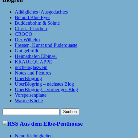
Alltägliches+Ausgedachtes
Behind Blue Eyes
Buddenbohm & Söhne
Christa Chorherr
CROCO
Der Wilhelm
Fressen, Kunst und Puderquaste
Gut gebrüllt
Heimathafen Elbinsel
KRAULQUAPPE
nocheinglaswein
Notes and Pictures
UberBlogring
UberBlogring – nächstes Blog
UberBlogring – vorheriges Blog
Vorspeisenplatte
Warme Küche
Suchen
nach:
Aus dem Elbe-Penthouse
Neue Kleinigkeiten