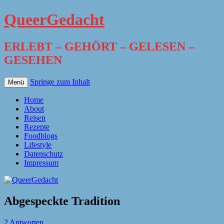
QueerGedacht
ERLEBT – GEHÖRT – GELESEN –
GESEHEN
Springe zum Inhalt
Menü
Home
About
Reisen
Rezepte
Foodblogs
Lifestyle
Datenschutz
Impressum
Abgespeckte Tradition
2 Antworten