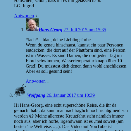
Häuschen, schön, dass ihr es mir gelassen habt.
LG, Ingrid
Antworten
↓
Hans-Georg
27. Juli 2015 um 15:35
*lach* – blau, deine Lieblingsfarbe.
Wenn du genau hinschaust, kannst ein paar Personen
entdecken, die dort auf der Plattform sind, eine Person
ist im Wasser. Es sind Damen, die dort jeden Tag im
Fjord schwimmen, Wassertemperatur knapp über 10
Grad! Du müsstest dich denen dann wohl anschliessen.
Aber es soll gesund sein!
Antworten
↓
Wolfgang
26. Januar 2017 um 10:39
Hi Hans-Georg, eine echt superschöne Reise, die ihr da
gemacht habt, da kann man nachträglich noch richtig neidisch
werden 😉 Meine allererste Kreuzfahrt steht nämlich immer
noch aus, aber ich hoffe, irgendwann ist es ‚mal soweit (am
besten ’ne Weltreise…;-). Das Video auf YouTube ist