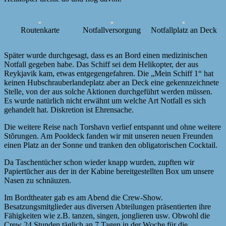
Routenkarte
Notfallversorgung
Notfallplatz an Deck
Später wurde durchgesagt, dass es an Bord einen medizinischen
Notfall gegeben habe. Das Schiff sei dem Helikopter, der aus
Reykjavik kam, etwas entgegengefahren. Die „Mein Schiff 1“ hat
keinen Hubschrauberlandeplatz aber an Deck eine gekennzeichnete
Stelle, von der aus solche Aktionen durchgeführt werden müssen.
Es wurde natürlich nicht erwähnt um welche Art Notfall es sich
gehandelt hat. Diskretion ist Ehrensache.
Die weitere Reise nach Torshavn verlief entspannt und ohne weitere
Stõrungen. Am Pooldeck fanden wir mit unseren neuen Freunden
einen Platz an der Sonne und tranken den obligatorischen Cocktail.
Da Taschentücher schon wieder knapp wurden, zupften wir
Papiertūcher aus der in der Kabine bereitgestellten Box um unsere
Nasen zu schnäuzen.
Im Bordtheater gab es am Abend die Crew-Show.
Besatzungsmitglieder aus diversen Abteilungen präsentierten ihre
Fähigkeiten wie z.B. tanzen, singen, jonglieren usw. Obwohl die
Crew 24 Stunden täglich an 7 Tagen in der Woche für die