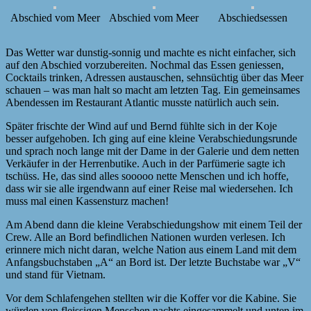
Abschied vom Meer
Abschied vom Meer
Abschiedsessen
Das Wetter war dunstig-sonnig und machte es nicht einfacher, sich
auf den Abschied vorzubereiten. Nochmal das Essen geniessen,
Cocktails trinken, Adressen austauschen, sehnsüchtig über das Meer
schauen – was man halt so macht am letzten Tag. Ein gemeinsames
Abendessen im Restaurant Atlantic musste natürlich auch sein.
Später frischte der Wind auf und Bernd fühlte sich in der Koje
besser aufgehoben. Ich ging auf eine kleine Verabschiedungsrunde
und sprach noch lange mit der Dame in der Galerie und dem netten
Verkäufer in der Herrenbutike. Auch in der Parfümerie sagte ich
tschüss. He, das sind alles sooooo nette Menschen und ich hoffe,
dass wir sie alle irgendwann auf einer Reise mal wiedersehen. Ich
muss mal einen Kassensturz machen!
Am Abend dann die kleine Verabschiedungshow mit einem Teil der
Crew. Alle an Bord befindlichen Nationen wurden verlesen. Ich
erinnere mich nicht daran, welche Nation aus einem Land mit dem
Anfangsbuchstaben „A“ an Bord ist. Der letzte Buchstabe war „V“
und stand für Vietnam.
Vor dem Schlafengehen stellten wir die Koffer vor die Kabine. Sie
würden von fleissigen Menschen nachts eingesammelt und unten im