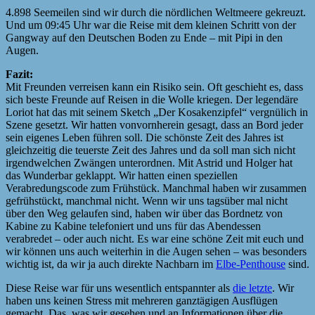
4.898 Seemeilen sind wir durch die nördlichen Weltmeere gekreuzt.
Und um 09:45 Uhr war die Reise mit dem kleinen Schritt von der
Gangway auf den Deutschen Boden zu Ende – mit Pipi in den
Augen.
Fazit:
Mit Freunden verreisen kann ein Risiko sein. Oft geschieht es, dass
sich beste Freunde auf Reisen in die Wolle kriegen. Der legendäre
Loriot hat das mit seinem Sketch „Der Kosakenzipfel“ vergnülich in
Szene gesetzt. Wir hatten vonvornherein gesagt, dass an Bord jeder
sein eigenes Leben führen soll. Die schönste Zeit des Jahres ist
gleichzeitig die teuerste Zeit des Jahres und da soll man sich nicht
irgendwelchen Zwängen unterordnen. Mit Astrid und Holger hat
das Wunderbar geklappt. Wir hatten einen speziellen
Verabredungscode zum Frühstück. Manchmal haben wir zusammen
gefrühstückt, manchmal nicht. Wenn wir uns tagsüber mal nicht
über den Weg gelaufen sind, haben wir über das Bordnetz von
Kabine zu Kabine telefoniert und uns für das Abendessen
verabredet – oder auch nicht. Es war eine schöne Zeit mit euch und
wir können uns auch weiterhin in die Augen sehen – was besonders
wichtig ist, da wir ja auch direkte Nachbarn im
Elbe-Penthouse
sind.
Diese Reise war für uns wesentlich entspannter als
die letzte
. Wir
haben uns keinen Stress mit mehreren ganztägigen Ausflügen
gemacht. Das, was wir gesehen und an Informationen über die