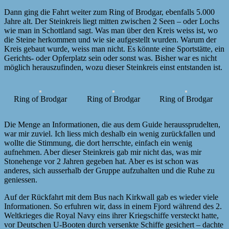
Dann ging die Fahrt weiter zum Ring of Brodgar, ebenfalls 5.000
Jahre alt. Der Steinkreis liegt mitten zwischen 2 Seen – oder Lochs
wie man in Schottland sagt. Was man über den Kreis weiss ist, wo
die Steine herkommen und wie sie aufgestellt wurden. Warum der
Kreis gebaut wurde, weiss man nicht. Es könnte eine Sportstätte, ein
Gerichts- oder Opferplatz sein oder sonst was. Bisher war es nicht
möglich herauszufinden, wozu dieser Steinkreis einst entstanden ist.
Ring of Brodgar
Ring of Brodgar
Ring of Brodgar
Die Menge an Informationen, die aus dem Guide heraussprudelten,
war mir zuviel. Ich liess mich deshalb ein wenig zurückfallen und
wollte die Stimmung, die dort herrschte, einfach ein wenig
aufnehmen. Aber dieser Steinkreis gab mir nicht das, was mir
Stonehenge vor 2 Jahren gegeben hat. Aber es ist schon was
anderes, sich ausserhalb der Gruppe aufzuhalten und die Ruhe zu
geniessen.
Auf der Rückfahrt mit dem Bus nach Kirkwall gab es wieder viele
Informationen. So erfuhren wir, dass in einem Fjord während des 2.
Weltkrieges die Royal Navy eins ihrer Kriegschiffe versteckt hatte,
vor Deutschen U-Booten durch versenkte Schiffe gesichert – dachte