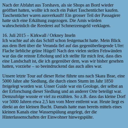
Nach der Abfahrt aus Torshavn, als sie Shops an Bord wieder
geöffnet hatten, wollte ich noch ein Paket Taschentücher kaufen.
Taschentücher waren ausverkauft! Ein grosser Teil der Passagiere
hatte sich eine Erkältung zugezogen. Die Amis würden
wahrscheinlich die Reederei auf Schmerzensgeld verklagen.
16. Juli 2015 – Kirkwall / Orkney Inseln
Ich wachte auf als das Schiff schon festgemacht hatte. Mein Blick
aus dem Bett über die Veranda fiel auf das gegenüberliegende Ufer:
Flache liebliche grüne Hügel! Nach den vielen steilen Felswänden
war das die reinste Erholung und ich stellte für mich fest, dass dies
eine Landschaft ist, die ich gegenüber dem, was wir bisher gesehen
hatten, vorziehe – so beeindruckend das auch alles war.
Unsere letzte Tour auf dieser Reise führte uns nach Skara Brae, eine
5000 Jahre alte Siedlung, die durch einen Sturm im Jahr 1850
freigelegt worden war. Unser Guide war ein Geologe, der selbst an
der Erforschung dieser Siedlung und an anderer Orte beteiligt war.
Demzufolge wusste er viel zu erzählen. So z.B. dass das kleine Dorf
vor 5000 Jahren etwa 2,5 km vom Meer entfernt war. Heute liegt es
direkt an der kleinen Bucht. Damals hatte man bereits mittels eines
kleinen Kanals eine Wasserspülung angelegt, der die
Hinterlassenschaften der Einwohner hinwegspülte.