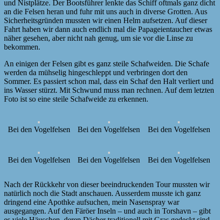
und Nistplätze. Der Bootsführer lenkte das Schiff oftmals ganz dicht
an die Felsen heran und fuhr mit uns auch in diverse Grotten. Aus
Sicherheitsgründen mussten wir einen Helm aufsetzen. Auf dieser
Fahrt haben wir dann auch endlich mal die Papageientaucher etwas
näher gesehen, aber nicht nah genug, um sie vor die Linse zu
bekommen.
An einigen der Felsen gibt es ganz steile Schafweiden. Die Schafe
werden da mühselig hingeschleppt und verbringen dort den
Sommer. Es passiert schon mal, dass ein Schaf den Halt verliert und
ins Wasser stürzt. Mit Schwund muss man rechnen. Auf dem letzten
Foto ist so eine steile Schafweide zu erkennen.
Bei den Vogelfelsen
Bei den Vogelfelsen
Bei den Vogelfelsen
Bei den Vogelfelsen
Bei den Vogelfelsen
Bei den Vogelfelsen
Nach der Rückkehr von dieser beeindruckenden Tour mussten wir
natürlich noch die Stadt anschauen. Ausserdem musste ich ganz
dringend eine Apothke aufsuchen, mein Nasenspray war
ausgegangen. Auf den Färöer Inseln – und auch in Torshavn – gibt
es viele Häuschen, deren Dächer traditionell mit Gras gedeckt sind.