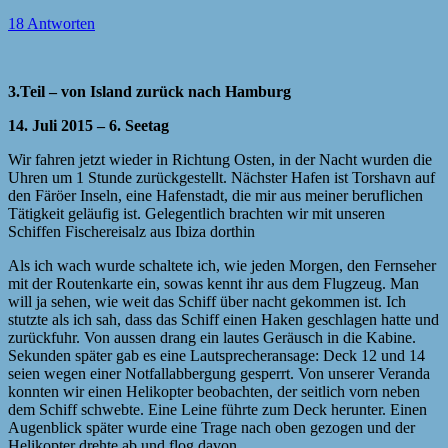
18 Antworten
3.Teil – von Island zurück nach Hamburg
14. Juli 2015 – 6. Seetag
Wir fahren jetzt wieder in Richtung Osten, in der Nacht wurden die
Uhren um 1 Stunde zurückgestellt. Nächster Hafen ist Torshavn auf
den Färöer Inseln, eine Hafenstadt, die mir aus meiner beruflichen
Tätigkeit geläufig ist. Gelegentlich brachten wir mit unseren
Schiffen Fischereisalz aus Ibiza dorthin
Als ich wach wurde schaltete ich, wie jeden Morgen, den Fernseher
mit der Routenkarte ein, sowas kennt ihr aus dem Flugzeug. Man
will ja sehen, wie weit das Schiff über nacht gekommen ist. Ich
stutzte als ich sah, dass das Schiff einen Haken geschlagen hatte und
zurückfuhr. Von aussen drang ein lautes Geräusch in die Kabine.
Sekunden später gab es eine Lautsprecheransage: Deck 12 und 14
seien wegen einer Notfallabbergung gesperrt. Von unserer Veranda
konnten wir einen Helikopter beobachten, der seitlich vorn neben
dem Schiff schwebte. Eine Leine führte zum Deck herunter. Einen
Augenblick später wurde eine Trage nach oben gezogen und der
Helikopter drehte ab und flog davon.