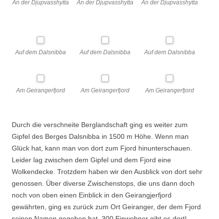
An der Djupvasshytta
An der Djupvasshytta
An der Djupvasshytta
Auf dem Dalsnibba
Auf dem Dalsnibba
Auf dem Dalsnibba
Am Geirangerfjord
Am Geirangerfjord
Am Geirangerfjord
Durch die verschneite Berglandschaft ging es weiter zum
Gipfel des Berges Dalsnibba in 1500 m Höhe. Wenn man
Glück hat, kann man von dort zum Fjord hinunterschauen.
Leider lag zwischen dem Gipfel und dem Fjord eine
Wolkendecke. Trotzdem haben wir den Ausblick von dort sehr
genossen. Über diverse Zwischenstops, die uns dann doch
noch von oben einen Einblick in den Geirangjerfjord
gewährten, ging es zurück zum Ort Geiranger, der dem Fjord
seinen Namen gegeben hat. 300 Einwohner gibt es dort!