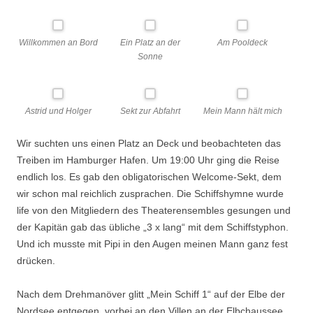
Willkommen an Bord
Ein Platz an der
Am Pooldeck
Sonne
Astrid und Holger
Sekt zur Abfahrt
Mein Mann hält mich
Wir suchten uns einen Platz an Deck und beobachteten das
Treiben im Hamburger Hafen. Um 19:00 Uhr ging die Reise
endlich los. Es gab den obligatorischen Welcome-Sekt, dem
wir schon mal reichlich zusprachen. Die Schiffshymne wurde
life von den Mitgliedern des Theaterensembles gesungen und
der Kapitän gab das übliche „3 x lang“ mit dem Schiffstyphon.
Und ich musste mit Pipi in den Augen meinen Mann ganz fest
drücken.
Nach dem Drehmanöver glitt „Mein Schiff 1“ auf der Elbe der
Nordsee entgegen, vorbei an den Villen an der Elbchaussee