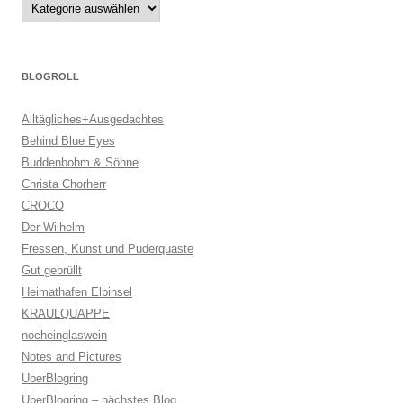
Kategorien
BLOGROLL
Alltägliches+Ausgedachtes
Behind Blue Eyes
Buddenbohm & Söhne
Christa Chorherr
CROCO
Der Wilhelm
Fressen, Kunst und Puderquaste
Gut gebrüllt
Heimathafen Elbinsel
KRAULQUAPPE
nocheinglaswein
Notes and Pictures
UberBlogring
UberBlogring – nächstes Blog