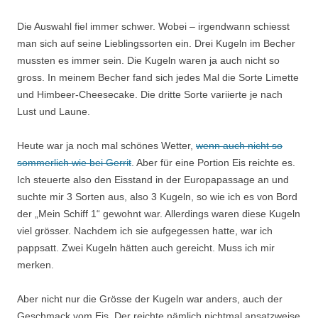
Die Auswahl fiel immer schwer. Wobei – irgendwann schiesst
man sich auf seine Lieblingssorten ein. Drei Kugeln im Becher
mussten es immer sein. Die Kugeln waren ja auch nicht so
gross. In meinem Becher fand sich jedes Mal die Sorte Limette
und Himbeer-Cheesecake. Die dritte Sorte variierte je nach
Lust und Laune.
Heute war ja noch mal schönes Wetter,
wenn auch nicht so
sommerlich wie bei Gerrit
. Aber für eine Portion Eis reichte es.
Ich steuerte also den Eisstand in der Europapassage an und
suchte mir 3 Sorten aus, also 3 Kugeln, so wie ich es von Bord
der „Mein Schiff 1“ gewohnt war. Allerdings waren diese Kugeln
viel grösser. Nachdem ich sie aufgegessen hatte, war ich
pappsatt. Zwei Kugeln hätten auch gereicht. Muss ich mir
merken.
Aber nicht nur die Grösse der Kugeln war anders, auch der
Geschmack vom Eis. Der reichte nämlich nichtmal ansatzweise