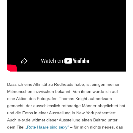
Dass ich eine Affinität zu Redheads habe, ist einigen meiner
Mitmenschen inzwischen bekannt. Von ihnen wurde ich auf
eine Aktion des Fotografen Thomas Knight aufmerksam
gemacht, der ausschiesslich rothaarige Männer abgelichtet hat
und die Fotos in einer Ausstellung in New York präsentiert.
Auch n-tv.de widmet dieser Ausstellung einen Beitrag unter
dem Titel
„Rote Haare sind sexy“
– für mich nichts neues, das