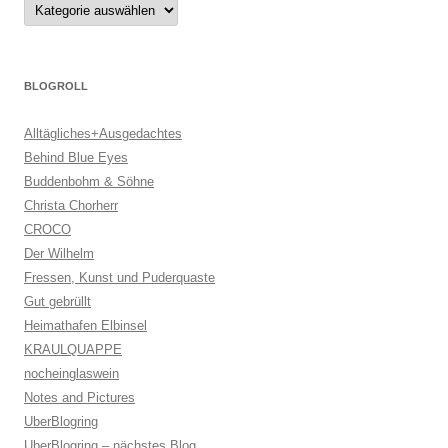
Kategorien
BLOGROLL
Alltägliches+Ausgedachtes
Behind Blue Eyes
Buddenbohm & Söhne
Christa Chorherr
CROCO
Der Wilhelm
Fressen, Kunst und Puderquaste
Gut gebrüllt
Heimathafen Elbinsel
KRAULQUAPPE
nocheinglaswein
Notes and Pictures
UberBlogring
UberBlogring – nächstes Blog