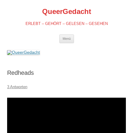
QueerGedacht
ERLEBT – GEHÖRT – GELESEN – GESEHEN
Springe
Menü
zum
Inhalt
Redheads
3 Antworten