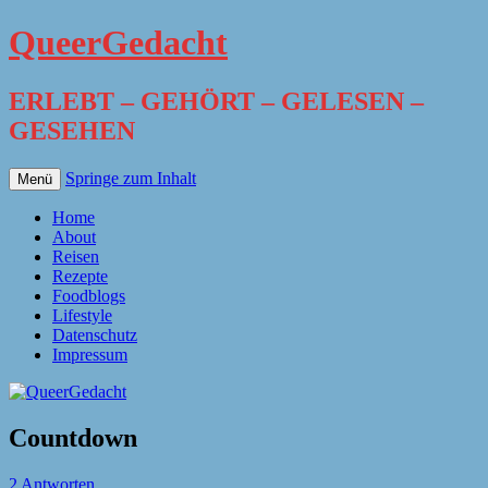
QueerGedacht
ERLEBT – GEHÖRT – GELESEN –
GESEHEN
Springe zum Inhalt
Menü
Home
About
Reisen
Rezepte
Foodblogs
Lifestyle
Datenschutz
Impressum
Countdown
2 Antworten