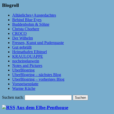
Blogroll
Alltägliches+Ausgedachtes
Behind Blue Eyes
Buddenbohm & Söhne
Christa Chorherr
CROCO
Der Wilhelm
Fressen, Kunst und Puderquaste
Gut gebrüllt
Heimathafen Elbinsel
KRAULQUAPPE
nocheinglaswein
Notes and Pictures
UberBlogring
UberBlogring – nächstes Blog
UberBlogring – vorheriges Blog
Vorspeisenplatte
Warme Küche
Suchen nach:
Aus dem Elbe-Penthouse