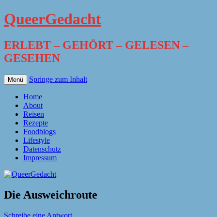
QueerGedacht
ERLEBT – GEHÖRT – GELESEN –
GESEHEN
Springe zum Inhalt
Menü
Home
About
Reisen
Rezepte
Foodblogs
Lifestyle
Datenschutz
Impressum
Die Ausweichroute
Schreibe eine Antwort