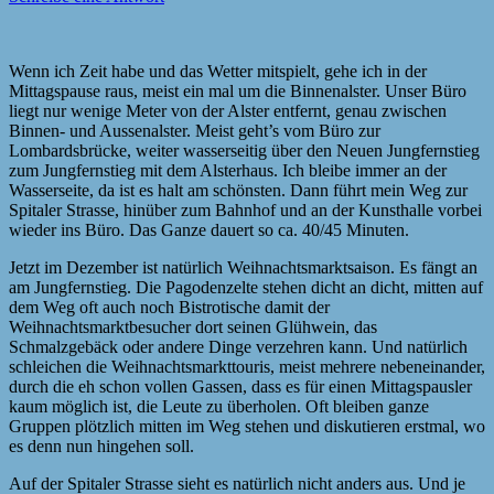
Wenn ich Zeit habe und das Wetter mitspielt, gehe ich in der
Mittagspause raus, meist ein mal um die Binnenalster. Unser Büro
liegt nur wenige Meter von der Alster entfernt, genau zwischen
Binnen- und Aussenalster. Meist geht’s vom Büro zur
Lombardsbrücke, weiter wasserseitig über den Neuen Jungfernstieg
zum Jungfernstieg mit dem Alsterhaus. Ich bleibe immer an der
Wasserseite, da ist es halt am schönsten. Dann führt mein Weg zur
Spitaler Strasse, hinüber zum Bahnhof und an der Kunsthalle vorbei
wieder ins Büro. Das Ganze dauert so ca. 40/45 Minuten.
Jetzt im Dezember ist natürlich Weihnachtsmarktsaison. Es fängt an
am Jungfernstieg. Die Pagodenzelte stehen dicht an dicht, mitten auf
dem Weg oft auch noch Bistrotische damit der
Weihnachtsmarktbesucher dort seinen Glühwein, das
Schmalzgebäck oder andere Dinge verzehren kann. Und natürlich
schleichen die Weihnachtsmarkttouris, meist mehrere nebeneinander,
durch die eh schon vollen Gassen, dass es für einen Mittagspausler
kaum möglich ist, die Leute zu überholen. Oft bleiben ganze
Gruppen plötzlich mitten im Weg stehen und diskutieren erstmal, wo
es denn nun hingehen soll.
Auf der Spitaler Strasse sieht es natürlich nicht anders aus. Und je