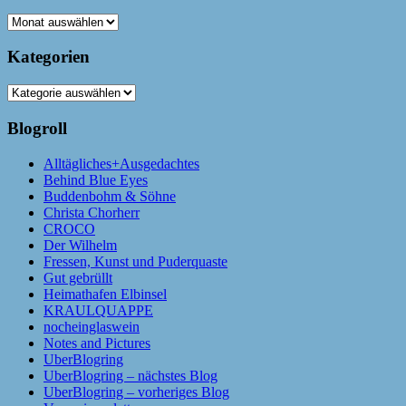
Archiv
Kategorien
Kategorien
Blogroll
Alltägliches+Ausgedachtes
Behind Blue Eyes
Buddenbohm & Söhne
Christa Chorherr
CROCO
Der Wilhelm
Fressen, Kunst und Puderquaste
Gut gebrüllt
Heimathafen Elbinsel
KRAULQUAPPE
nocheinglaswein
Notes and Pictures
UberBlogring
UberBlogring – nächstes Blog
UberBlogring – vorheriges Blog