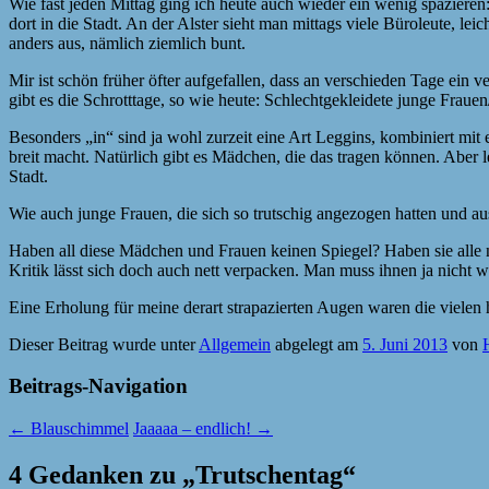
Wie fast jeden Mittag ging ich heute auch wieder ein wenig spaziere
dort in die Stadt. An der Alster sieht man mittags viele Büroleute, le
anders aus, nämlich ziemlich bunt.
Mir ist schön früher öfter aufgefallen, dass an verschieden Tage ei
gibt es die Schrotttage, so wie heute: Schlechtgekleidete junge Frau
Besonders „in“ sind ja wohl zurzeit eine Art Leggins, kombiniert mit
breit macht. Natürlich gibt es Mädchen, die das tragen können. Aber l
Stadt.
Wie auch junge Frauen, die sich so trutschig angezogen hatten und a
Haben all diese Mädchen und Frauen keinen Spiegel? Haben sie alle nic
Kritik lässt sich doch auch nett verpacken. Man muss ihnen ja nicht wö
Eine Erholung für meine derart strapazierten Augen waren die vielen 
Dieser Beitrag wurde unter
Allgemein
abgelegt am
5. Juni 2013
von
Beitrags-Navigation
←
Blauschimmel
Jaaaaa – endlich!
→
4 Gedanken zu „
Trutschentag
“