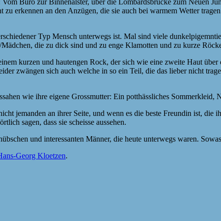
n: Vom Büro zur Binnenalster, über die Lombardsbrücke zum Neuen Jung
icht zu erkennen an den Anzügen, die sie auch bei warmem Wetter tragen.
n verschiedener Typ Mensch unterwegs ist. Mal sind viele dunkelpigemn
en/Mädchen, die zu dick sind und zu enge Klamotten und zu kurze Röcke
 einem kurzen und hautengen Rock, der sich wie eine zweite Haut über 
eider zwängen sich auch welche in so ein Teil, die das lieber nicht tra
ussahen wie ihre eigene Grossmutter: Ein potthässliches Sommerkleid, 
ht jemanden an ihrer Seite, und wenn es die beste Freundin ist, die ih
rtlich sagen, dass sie scheisse aussehen.
hübschen und interessanten Männer, die heute unterwegs waren. Sowas g
Hans-Georg Kloetzen
.