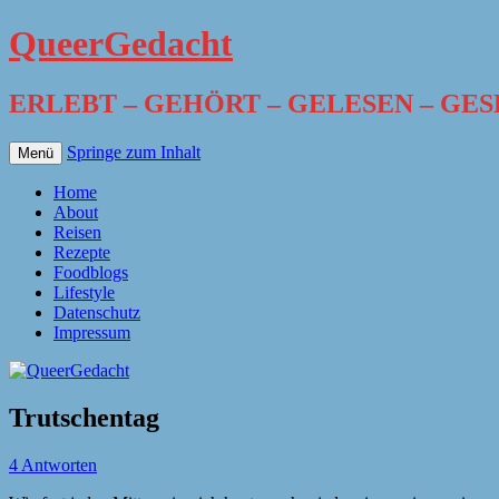
QueerGedacht
ERLEBT – GEHÖRT – GELESEN – GE
Springe zum Inhalt
Menü
Home
About
Reisen
Rezepte
Foodblogs
Lifestyle
Datenschutz
Impressum
Trutschentag
4 Antworten