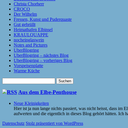
Christa Chorherr
CROCO
Der Wilhelm
Fressen, Kunst und Puderquaste
Gut gebrüllt
Heimathafen Elbinsel
KRAULQUAPPE
nocheinglaswein
Notes and Pictures
UberBlogring
UberBlogring – nächstes Blog
UberBlogring – vorheriges Blog
Vorspeisenplatte
Warme Küche
Suchen
nach:
Aus dem Elbe-Penthouse
Neue Kleinigkeiten
Hier ist ja nun lange nichts passiert, was nicht heisst, dass im
aufwerten und die eigentlich in dieses Blog gehört hätten. Ic
Datenschutz
Stolz präsentiert von WordPress