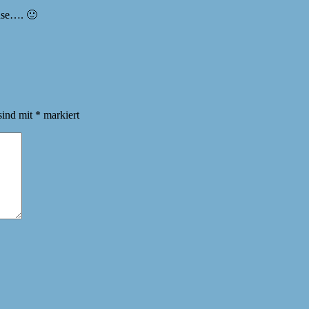
use…. 🙂
sind mit
*
markiert