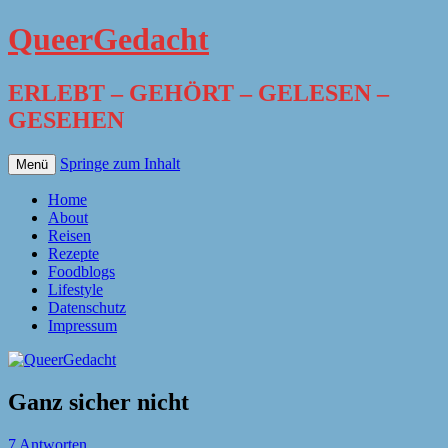
QueerGedacht
ERLEBT – GEHÖRT – GELESEN –
GESEHEN
Springe zum Inhalt
Menü
Home
About
Reisen
Rezepte
Foodblogs
Lifestyle
Datenschutz
Impressum
Ganz sicher nicht
7 Antworten