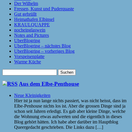
Der Wilhelm
Fressen, Kunst und Puderquaste
Gut gebrüllt
Heimathafen Elbinsel
KRAULQUAPPE
nocheinglaswein
Notes and Pictures
UberBlogring
UberBlogring – nächstes Blog
UberBlogring – vorheriges Blog
Vorspeisenplatte
Warme Küche
Suchen
nach:
Aus dem Elbe-Penthouse
Neue Kleinigkeiten
Hier ist ja nun lange nichts passiert, was nicht heisst, dass im
Elbe-Penhouse nichts los ist. Aber die grossen Dinge sind ja
schon seit Jahren erledigt. Es gab aber kleine Dinge, welche
die Wohnung etwas aufwerten und die eigentlich in dieses
Blog gehört hätten. Ich habe aber darüber im Hauptblog
Queergedacht geschrieben. Die Links dazu […]