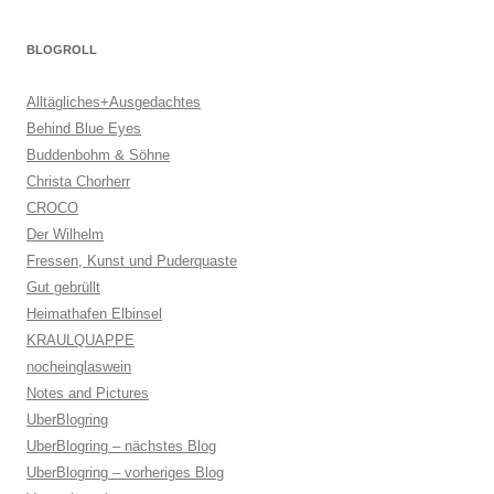
BLOGROLL
Alltägliches+Ausgedachtes
Behind Blue Eyes
Buddenbohm & Söhne
Christa Chorherr
CROCO
Der Wilhelm
Fressen, Kunst und Puderquaste
Gut gebrüllt
Heimathafen Elbinsel
KRAULQUAPPE
nocheinglaswein
Notes and Pictures
UberBlogring
UberBlogring – nächstes Blog
UberBlogring – vorheriges Blog