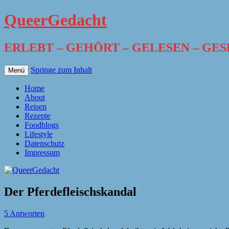
QueerGedacht
ERLEBT – GEHÖRT – GELESEN – GE
Springe zum Inhalt
Menü
Home
About
Reisen
Rezepte
Foodblogs
Lifestyle
Datenschutz
Impressum
Der Pferdefleischskandal
5 Antworten