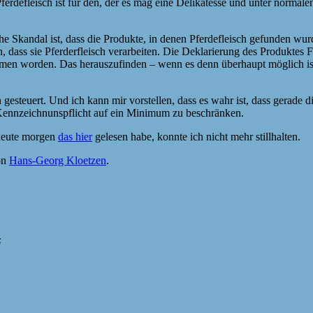
Pferdefleisch ist für den, der es mag eine Delikatesse und unter norma
he Skandal ist, dass die Produkte, in denen Pferdefleisch gefunden wur
ten, dass sie Pferderfleisch verarbeiten. Die Deklarierung des Produktes
men worden. Das herauszufinden – wenn es denn überhaupt möglich ist
esteuert. Und ich kann mir vorstellen, dass es wahr ist, dass gerade d
Kennzeichnunspflicht auf ein Minimum zu beschränken.
 heute morgen
das hier
gelesen habe, konnte ich nicht mehr stillhalten.
on
Hans-Georg Kloetzen
.
“