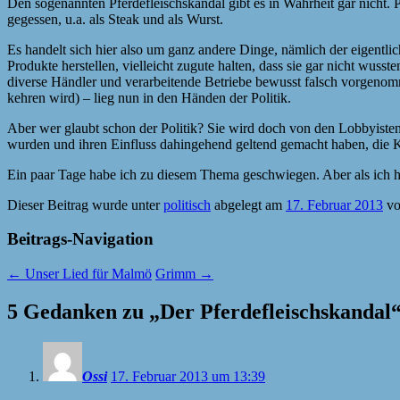
Den sogenannten Pferdefleischskandal gibt es in Wahrheit gar nicht. 
gegessen, u.a. als Steak und als Wurst.
Es handelt sich hier also um ganz andere Dinge, nämlich der eigentlic
Produkte herstellen, vielleicht zugute halten, dass sie gar nicht wuss
diverse Händler und verarbeitende Betriebe bewusst falsch vorgenom
kehren wird) – lieg nun in den Händen der Politik.
Aber wer glaubt schon der Politik? Sie wird doch von den Lobbyisten g
wurden und ihren Einfluss dahingehend geltend gemacht haben, die 
Ein paar Tage habe ich zu diesem Thema geschwiegen. Aber als ich
Dieser Beitrag wurde unter
politisch
abgelegt am
17. Februar 2013
v
Beitrags-Navigation
←
Unser Lied für Malmö
Grimm
→
5 Gedanken zu „
Der Pferdefleischskandal
Ossi
17. Februar 2013 um 13:39