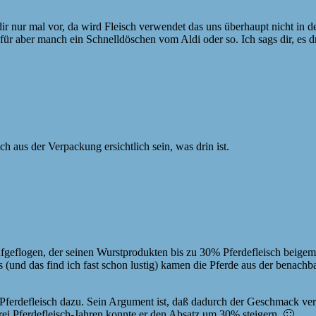
l dir nur mal vor, da wird Fleisch verwendet das uns überhaupt nicht in
für aber manch ein Schnelldöschen vom Aldi oder so. Ich sags dir, es d
ch aus der Verpackung ersichtlich sein, was drin ist.
fgeflogen, der seinen Wurstprodukten bis zu 30% Pferdefleisch beigeme
s (und das find ich fast schon lustig) kamen die Pferde aus der benach
n Pferdefleisch dazu. Sein Argument ist, daß dadurch der Geschmack ver
rei Pferdefleisch-Jahren konnte er den Absatz um 30% steigern. 🙂