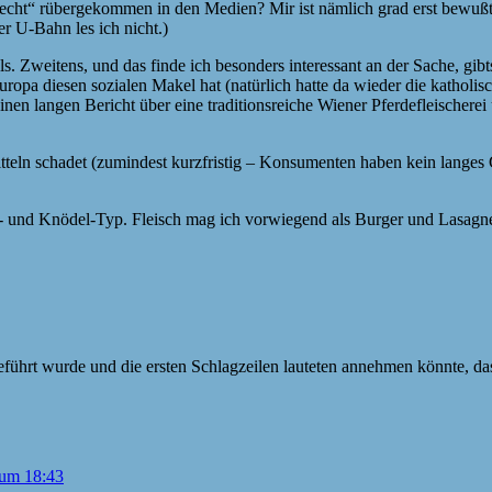
hlecht“ rübergekommen in den Medien? Mir ist nämlich grad erst bewußt g
er U-Bahn les ich nicht.)
s. Zweitens, und das finde ich besonders interessant an der Sache, gibt
Europa diesen sozialen Makel hat (natürlich hatte da wieder die kathol
en langen Bericht über eine traditionsreiche Wiener Pferdefleischerei
itteln schadet (zumindest kurzfristig – Konsumenten haben kein langes 
l- und Knödel-Typ. Fleisch mag ich vorwiegend als Burger und Lasagne
eführt wurde und die ersten Schlagzeilen lauteten annehmen könnte, dass
 um 18:43