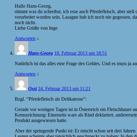
Hallo Hans-Georg,
stimmt was du schreibst, ich esse auch Pferdefleisch, aber stel
verarbeitet worden sein. Lasagne hab ich noch nie gegessen, da
noch nicht.
Liebe Grüße von Inge
Antworten
↓
Hans-Georg
18. Februar 2013 um 18:51
Natürlich ist das alles eine Frage des Geldes. Und es muss ja au
Antworten
↓
Ossi
24. Februar 2013 um 11:21
Bzgl. “Pferdefleisch als Delikatesse”:
Gerade vor wenigen Tagen ist in Österreich ein Fleischhauer au
Kennzeichnung: Einerseits wars als Rind deklariert, andererseit
Produkt ausgewiesen hatte.
Aber der springende Punkt ist: Er mischt schon seit drei Jahre
Leuten scheints aber tatsächlich geschmeckt zu haben: In den d