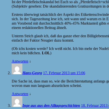
Ist der Pferdefleischskandal bei Euch so als „Pferdefleisch=sc
(Subjektiv gesehen: Die skandalisierenden Gratiszeitungen in d
Erstens überwiegt tatsächlich der Aspekt des Etikettenschwindel
sich. In der Tageszeitung lese ich, seit wann und warum es in 
am Vorabend mit durchschnittlich 40%-45% Marktanteil gibts ein
einem redaktionellen Beitrag ähnelt.
Unterm Strich glaub ich, daß das ganze eher den Billiglebensm
einfach der Faktor Neugier dazu kommt.
(Ob ichs kosten werde? Ich weiß nicht. Ich bin mehr der Nude
mich kein bißchen.
LOL
)
Antworten
↓
Hans-Georg
17. Februar 2013 um 15:06
Die Sache ist, dass man so, wie die Berichterstattung anfangs g
wovon man nun langsam abzurücken scheint.
Antworten
↓
Inge aus aus den Alltagsgeschichten
18. Februar 2013