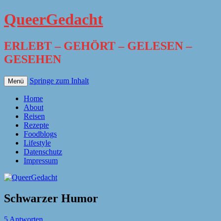
QueerGedacht
ERLEBT – GEHÖRT – GELESEN –
GESEHEN
Springe zum Inhalt
Menü
Home
About
Reisen
Rezepte
Foodblogs
Lifestyle
Datenschutz
Impressum
Schwarzer Humor
5 Antworten