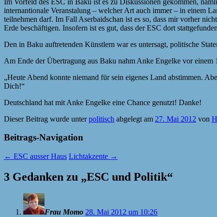
Im Vorfeld des ESC in Baku ist es zu Diskussionen gekommen, nämlich
internantionale Veranstalung – welcher Art auch immer – in einem Lan
teilnehmen darf. Im Fall Aserbaidschan ist es so, dass mir vorher ni
Erde beschäftigen. Insofern ist es gut, dass der ESC dort stattgefun
Den in Baku auftretenden Künstlern war es untersagt, politische Sta
Am Ende der Übertragung aus Baku nahm Anke Engelke vor einem 120-M
„Heute Abend konnte niemand für sein eigenes Land abstimmen. Aber 
Dich!“
Deutschland hat mit Anke Engelke eine Chance genutzt! Danke!
Dieser Beitrag wurde unter
politisch
abgelegt am
27. Mai 2012
von
H
Beitrags-Navigation
←
ESC ausser Haus
Lichtakzente
→
3 Gedanken zu „
ESC und Politik
“
Frau Momo
28. Mai 2012 um 10:26