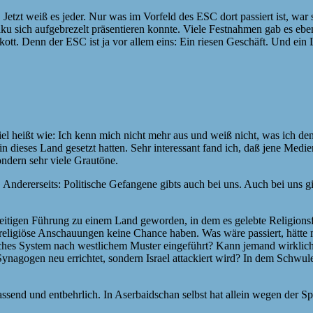
t. Jetzt weiß es jeder. Nur was im Vorfeld des
ESC
dort passiert ist, wa
ku sich aufgebrezelt präsentieren konnte. Viele Festnahmen gab es ebe
ykott. Denn der
ESC
ist ja vor allem eins: Ein riesen Geschäft. Und ei
so viel heißt wie: Ich kenn mich nicht mehr aus und weiß nicht, was ic
in dieses Land gesetzt hatten. Sehr interessant fand ich, daß jene Medie
ondern sehr viele Grautöne.
n. Andererseits: Politische Gefangene gibts auch bei uns. Auch bei uns 
rzeitigen Führung zu einem Land geworden, in dem es gelebte Religions
al-religiöse Anschauungen keine Chance haben. Was wäre passiert, hä
es System nach westlichem Muster eingeführt? Kann jemand wirklich ga
 Synagogen neu errichtet, sondern Israel attackiert wird? In dem Schwu
send und entbehrlich. In Aserbaidschan selbst hat allein wegen der Sp