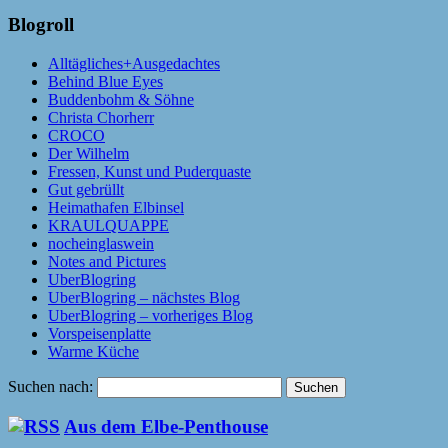
Blogroll
Alltägliches+Ausgedachtes
Behind Blue Eyes
Buddenbohm & Söhne
Christa Chorherr
CROCO
Der Wilhelm
Fressen, Kunst und Puderquaste
Gut gebrüllt
Heimathafen Elbinsel
KRAULQUAPPE
nocheinglaswein
Notes and Pictures
UberBlogring
UberBlogring – nächstes Blog
UberBlogring – vorheriges Blog
Vorspeisenplatte
Warme Küche
Suchen nach:
Aus dem Elbe-Penthouse