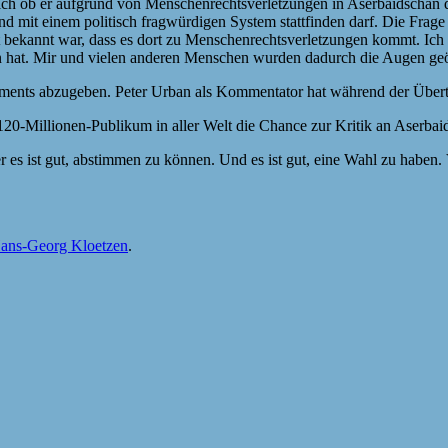
 ob er aufgrund von Menschenrechtsverletzungen in Aserbaidschan dort 
d mit einem politisch fragwürdigen System stattfinden darf. Die Frage 
cht bekannt war, dass es dort zu Menschenrechtsverletzungen kommt. Ich
den hat. Mir und vielen anderen Menschen wurden dadurch die Augen geö
tements abzugeben. Peter Urban als Kommentator hat während der Übertra
illionen-Publikum in aller Welt die Chance zur Kritik an Aserbaidsc
es ist gut, abstimmen zu können. Und es ist gut, eine Wahl zu haben.
ans-Georg Kloetzen
.