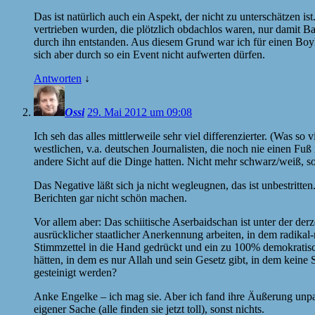
Das ist natürlich auch ein Aspekt, der nicht zu unterschätzen is
vertrieben wurden, die plötzlich obdachlos waren, nur damit Ba
durch ihn entstanden. Aus diesem Grund war ich für einen Bo
sich aber durch so ein Event nicht aufwerten dürfen.
Antworten
↓
Ossi
29. Mai 2012 um 09:08
Ich seh das alles mittlerweile sehr viel differenzierter. (Was 
westlichen, v.a. deutschen Journalisten, die noch nie einen Fuß 
andere Sicht auf die Dinge hatten. Nicht mehr schwarz/weiß, s
Das Negative läßt sich ja nicht wegleugnen, das ist unbestritte
Berichten gar nicht schön machen.
Vor allem aber: Das schiitische Aserbaidschan ist unter der de
ausrücklicher staatlicher Anerkennung arbeiten, in dem radik
Stimmzettel in die Hand gedrückt und ein zu 100% demokratisch
hätten, in dem es nur Allah und sein Gesetz gibt, in dem keine
gesteinigt werden?
Anke Engelke – ich mag sie. Aber ich fand ihre Äußerung unpas
eigener Sache (alle finden sie jetzt toll), sonst nichts.