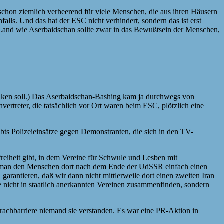
r schon ziemlich verheerend für viele Menschen, die aus ihren Häusern
nfalls. Und das hat der
ESC
nicht verhindert, sondern das ist erst
n Land wie Aserbaidschan sollte zwar in das Bewußtsein der Menschen,
h denken soll.) Das Aserbaidschan-Bashing kam ja durchwegs von
nvertreter, die tatsächlich vor Ort waren beim
ESC
, plötzlich eine
gibts Polizeieinsätze gegen Demonstranten, die sich in den TV-
freiheit gibt, in dem Vereine für Schwule und Lesben mit
tte man den Menschen dort nach dem Ende der UdSSR einfach einen
rantieren, daß wir dann nicht mittlerweile dort einen zweiten Iran
le nicht in staatlich anerkannten Vereinen zusammenfinden, sondern
rachbarriere niemand sie verstanden. Es war eine PR-Aktion in