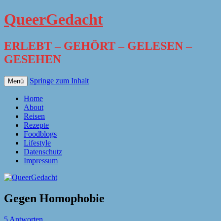
QueerGedacht
ERLEBT – GEHÖRT – GELESEN –
GESEHEN
Springe zum Inhalt
Menü
Home
About
Reisen
Rezepte
Foodblogs
Lifestyle
Datenschutz
Impressum
Gegen Homophobie
5 Antworten