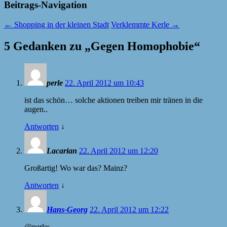
Beitrags-Navigation
←
Shopping in der kleinen Stadt
Verklemmte Kerle
→
5 Gedanken zu „
Gegen Homophobie
“
perle
22. April 2012 um 10:43
ist das schön… solche aktionen treiben mir tränen in die
augen..
Antworten
↓
Lacarian
22. April 2012 um 12:20
Großartig! Wo war das? Mainz?
Antworten
↓
Hans-Georg
22. April 2012 um 12:22
@perle: