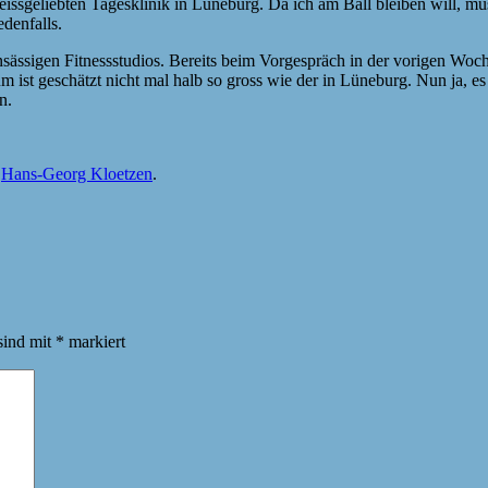
eissgeliebten Tagesklinik in Lüneburg. Da ich am Ball bleiben will, mus
edenfalls.
nsässigen Fitnessstudios. Bereits beim Vorgespräch in der vorigen Woche
m ist geschätzt nicht mal halb so gross wie der in Lüneburg. Nun ja, e
n.
n
Hans-Georg Kloetzen
.
sind mit
*
markiert