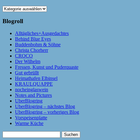
Kategorien
Blogroll
Alltägliches+Ausgedachtes
Behind Blue Eyes
Buddenbohm & Söhne
Christa Chorherr
CROCO
Der Wilhelm
Fressen, Kunst und Puderquaste
Gut gebrüllt
Heimathafen Elbinsel
KRAULQUAPPE
nocheinglaswein
Notes and Pictures
UberBlogring
UberBlogring – nächstes Blog
UberBlogring – vorheriges Blog
Vorspeisenplatte
Warme Küche
Suchen
nach: