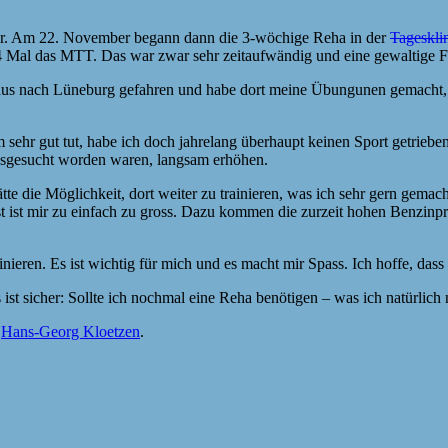
er. Am 22. November begann dann die 3-wöchige Reha in der
Tageskli
Mal das MTT. Das war zwar sehr zeitaufwändig und eine gewaltige Fah
 aus nach Lüneburg gefahren und habe dort meine Übungunen gemacht,
 sehr gut tut, habe ich doch jahrelang überhaupt keinen Sport getrieb
ausgesucht worden waren, langsam erhöhen.
tte die Möglichkeit, dort weiter zu trainieren, was ich sehr gern gemach
st ist mir zu einfach zu gross. Dazu kommen die zurzeit hohen Benzinp
nieren. Es ist wichtig für mich und es macht mir Spass. Ich hoffe, das
ist sicher: Sollte ich nochmal eine Reha benötigen – was ich natürlich
n
Hans-Georg Kloetzen
.