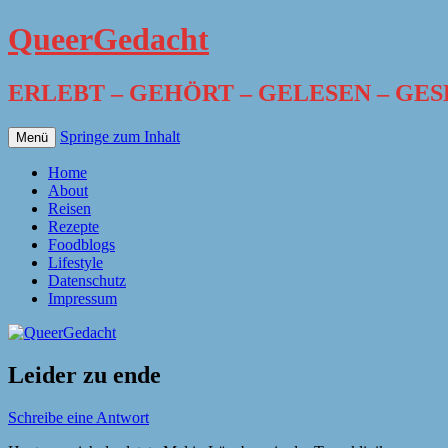
QueerGedacht
ERLEBT – GEHÖRT – GELESEN – GE
Springe zum Inhalt
Menü
Home
About
Reisen
Rezepte
Foodblogs
Lifestyle
Datenschutz
Impressum
Leider zu ende
Schreibe eine Antwort