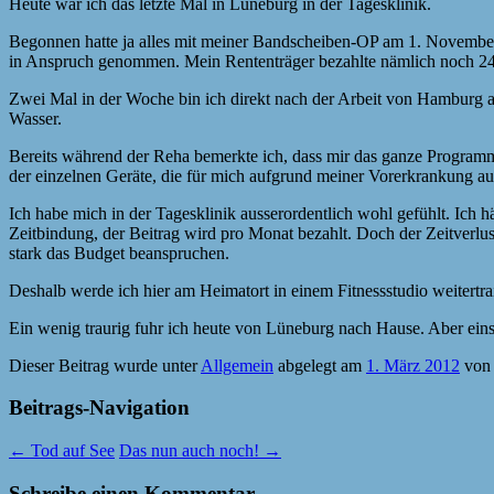
Heute war ich das letzte Mal in Lüneburg in der Tagesklinik.
Begonnen hatte ja alles mit meiner Bandscheiben-OP am 1. Novemb
in Anspruch genommen. Mein Rententräger bezahlte nämlich noch 24 
Zwei Mal in der Woche bin ich direkt nach der Arbeit von Hamburg
Wasser.
Bereits während der Reha bemerkte ich, dass mir das ganze Programm
der einzelnen Geräte, die für mich aufgrund meiner Vorerkrankung 
Ich habe mich in der Tagesklinik ausserordentlich wohl gefühlt. Ich hä
Zeitbindung, der Beitrag wird pro Monat bezahlt. Doch der Zeitverlu
stark das Budget beanspruchen.
Deshalb werde ich hier am Heimatort in einem Fitnessstudio weitertrai
Ein wenig traurig fuhr ich heute von Lüneburg nach Hause. Aber eins 
Dieser Beitrag wurde unter
Allgemein
abgelegt am
1. März 2012
vo
Beitrags-Navigation
←
Tod auf See
Das nun auch noch!
→
Schreibe einen Kommentar