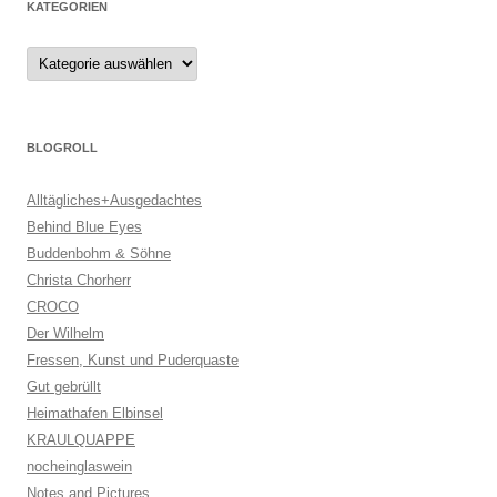
KATEGORIEN
Kategorien
BLOGROLL
Alltägliches+Ausgedachtes
Behind Blue Eyes
Buddenbohm & Söhne
Christa Chorherr
CROCO
Der Wilhelm
Fressen, Kunst und Puderquaste
Gut gebrüllt
Heimathafen Elbinsel
KRAULQUAPPE
nocheinglaswein
Notes and Pictures