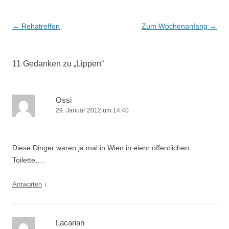
Beitrags-
←
Rehatreffen
Zum Wochenanfang
→
Navigation
11 Gedanken zu „
Lippen
“
Ossi
29. Januar 2012 um 14:40
Diese Dinger waren ja mal in Wien in eienr öffentlichen
Toilette….
↓
Antworten
Lacarian