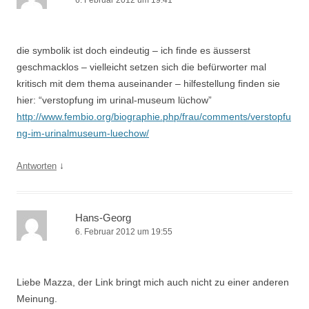
6. Februar 2012 um 19:41
die symbolik ist doch eindeutig – ich finde es äusserst
geschmacklos – vielleicht setzen sich die befürworter mal
kritisch mit dem thema auseinander – hilfestellung finden sie
hier: “verstopfung im urinal-museum lüchow”
http://www.fembio.org/biographie.php/frau/comments/verstopfu
ng-im-urinalmuseum-luechow/
↓
Antworten
Hans-Georg
6. Februar 2012 um 19:55
Liebe Mazza, der Link bringt mich auch nicht zu einer anderen
Meinung.