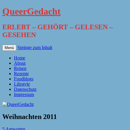
QueerGedacht
ERLEBT – GEHÖRT – GELESEN –
GESEHEN
Springe zum Inhalt
Menü
Home
About
Reisen
Rezepte
Foodblogs
Lifestyle
Datenschutz
Impressum
Weihnachten 2011
5 Antworten