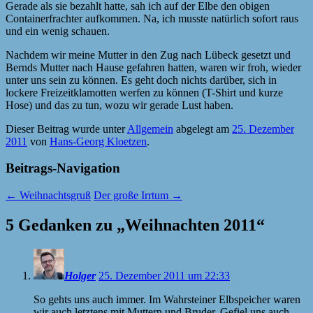
Gerade als sie bezahlt hatte, sah ich auf der Elbe den obigen
Containerfrachter aufkommen. Na, ich musste natürlich sofort raus
und ein wenig schauen.
Nachdem wir meine Mutter in den Zug nach Lübeck gesetzt und
Bernds Mutter nach Hause gefahren hatten, waren wir froh, wieder
unter uns sein zu können. Es geht doch nichts darüber, sich in
lockere Freizeitklamotten werfen zu können (T-Shirt und kurze
Hose) und das zu tun, wozu wir gerade Lust haben.
Dieser Beitrag wurde unter
Allgemein
abgelegt am
25. Dezember
2011
von
Hans-Georg Kloetzen
.
Beitrags-Navigation
←
Weihnachtsgruß
Der große Irrtum
→
5 Gedanken zu „
Weihnachten 2011
“
Holger
25. Dezember 2011 um 22:33
So gehts uns auch immer. Im Wahrsteiner Elbspeicher waren
wir auch letztens mit Muttern und Bruder. Gefiel uns auch