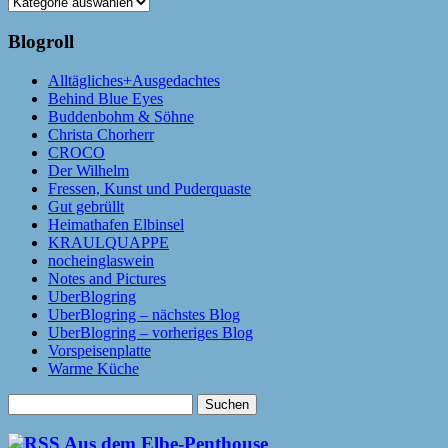
Kategorien
Blogroll
Alltägliches+Ausgedachtes
Behind Blue Eyes
Buddenbohm & Söhne
Christa Chorherr
CROCO
Der Wilhelm
Fressen, Kunst und Puderquaste
Gut gebrüllt
Heimathafen Elbinsel
KRAULQUAPPE
nocheinglaswein
Notes and Pictures
UberBlogring
UberBlogring – nächstes Blog
UberBlogring – vorheriges Blog
Vorspeisenplatte
Warme Küche
Suchen
nach:
Aus dem Elbe-Penthouse