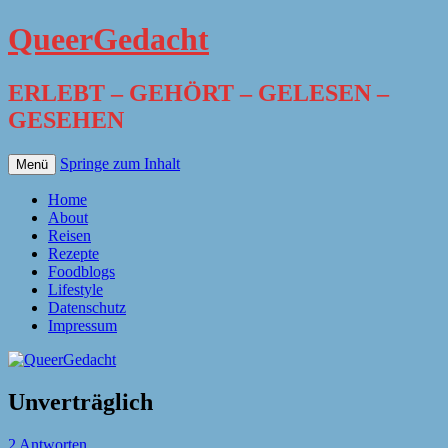
QueerGedacht
ERLEBT – GEHÖRT – GELESEN –
GESEHEN
Springe zum Inhalt
Menü
Home
About
Reisen
Rezepte
Foodblogs
Lifestyle
Datenschutz
Impressum
Unverträglich
2 Antworten