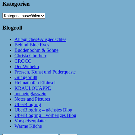
Kategorien
Kategorien
Blogroll
Alltägliches+Ausgedachtes
Behind Blue Eyes
Buddenbohm & Söhne
Christa Chorherr
CROCO
Der Wilhelm
Fressen, Kunst und Puderquaste
Gut gebrüllt
Heimathafen Elbinsel
KRAULQUAPPE
nocheinglaswein
Notes and Pictures
UberBlogring
UberBlogring – nächstes Blog
UberBlogring – vorheriges Blog
Vorspeisenplatte
Warme Küche