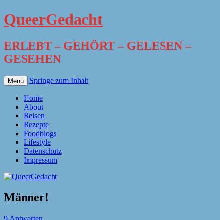
QueerGedacht
ERLEBT – GEHÖRT – GELESEN –
GESEHEN
Springe zum Inhalt
Menü
Home
About
Reisen
Rezepte
Foodblogs
Lifestyle
Datenschutz
Impressum
Männer!
9 Antworten