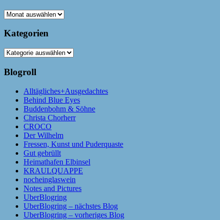
Archiv
Kategorien
Kategorien
Blogroll
Alltägliches+Ausgedachtes
Behind Blue Eyes
Buddenbohm & Söhne
Christa Chorherr
CROCO
Der Wilhelm
Fressen, Kunst und Puderquaste
Gut gebrüllt
Heimathafen Elbinsel
KRAULQUAPPE
nocheinglaswein
Notes and Pictures
UberBlogring
UberBlogring – nächstes Blog
UberBlogring – vorheriges Blog