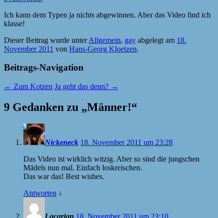
Ich kann dem Typen ja nichts abgewinnen. Aber das Video find ich
klasse!
Dieser Beitrag wurde unter
Allgemein
,
gay
abgelegt am
18.
November 2011
von
Hans-Georg Kloetzen
.
Beitrags-Navigation
←
Zum Kotzen
Ja geht das denn?
→
9 Gedanken zu „
Männer!
“
Nickeneck
18. November 2011 um 23:28
Das Video ist wirklich witzig. Aber so sind die jungschen
Mädels nun mal. Einfach loskreischen.
Das war das! Best wishes.
Antworten
↓
Lacarian
18. November 2011 um 23:10