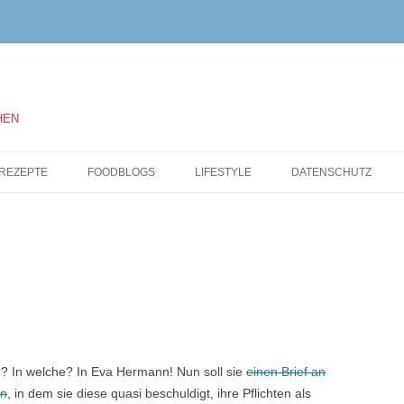
HEN
Springe
zum
REZEPTE
FOODBLOGS
LIFESTYLE
DATENSCHUTZ
Inhalt
en? In welche? In Eva Hermann! Nun soll sie
einen Brief an
en
, in dem sie diese quasi beschuldigt, ihre Pflichten als