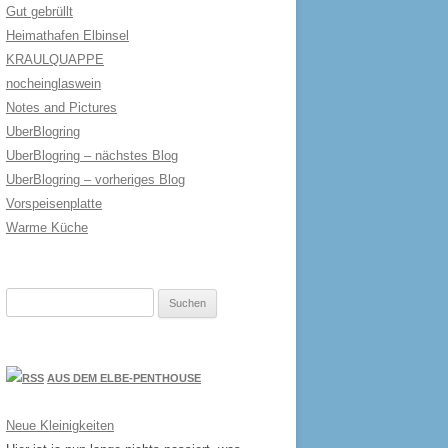
Gut gebrüllt
Heimathafen Elbinsel
KRAULQUAPPE
nocheinglaswein
Notes and Pictures
UberBlogring
UberBlogring – nächstes Blog
UberBlogring – vorheriges Blog
Vorspeisenplatte
Warme Küche
Suchen
nach:
AUS DEM ELBE-PENTHOUSE
Neue Kleinigkeiten