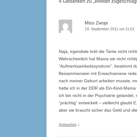
4 Gedanken zu „
Wieder zugeschlag
Miss Zwopi
19. September 2011 um 11:01
Naja, irgendwie tickt die Tante nicht rich
Wahrscheinlich hat Mama sie nicht richti
“Aufmerksamkeitssyndrom”, bestimmt dur
Beisammensein mit Erwachsenene reden 
nach meiner Geburt arbeiten musste, me
hatte ich in der
DDR
als Ein-Kind-Mama 
ich bin nicht in der Psychatrie gelandet
“prächtig” entwickelt – vielleicht glaubt 
aber sie braucht sicher das Geld und d
↓
Antworten