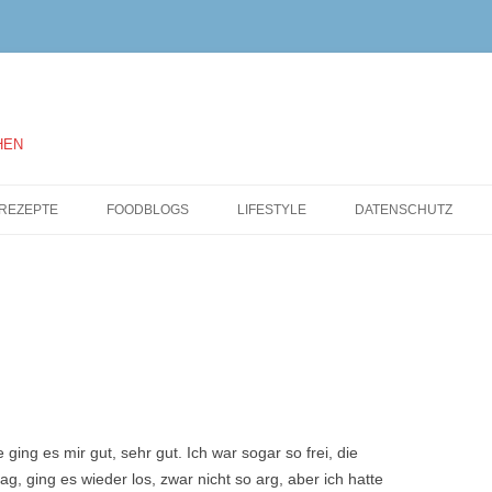
HEN
Springe
zum
REZEPTE
FOODBLOGS
LIFESTYLE
DATENSCHUTZ
Inhalt
ging es mir gut, sehr gut. Ich war sogar so frei, die
, ging es wieder los, zwar nicht so arg, aber ich hatte