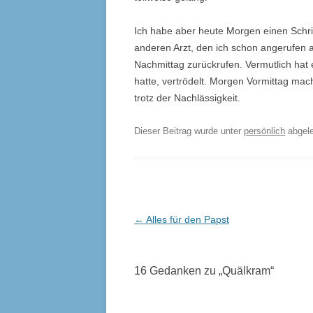
Ich habe aber heute Morgen einen Schrit
anderen Arzt, den ich schon angerufen ab
Nachmittag zurückrufen. Vermutlich hat 
hatte, vertrödelt. Morgen Vormittag ma
trotz der Nachlässigkeit.
Dieser Beitrag wurde unter
persönlich
abgel
Beitrags-
←
Alles für den Papst
Navigation
16 Gedanken zu „
Quälkram
“