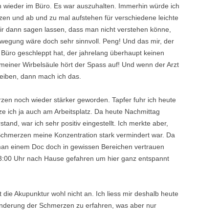
 wieder im Büro. Es war auszuhalten. Immerhin würde ich
tzen und ab und zu mal aufstehen für verschiedene leichte
mir dann sagen lassen, dass man nicht verstehen könne,
ewegung wäre doch sehr sinnvoll. Peng! Und das mir, der
s Büro geschleppt hat, der jahrelang überhaupt keinen
i meiner Wirbelsäule hört der Spass auf! Und wenn der Arzt
leiben, dann mach ich das.
zen noch wieder stärker geworden. Tapfer fuhr ich heute
ze ich ja auch am Arbeitsplatz. Da heute Nachmittag
nd, war ich sehr positiv eingestellt. Ich merkte aber,
Schmerzen meine Konzentration stark vermindert war. Da
an einem Doc doch in gewissen Bereichen vertrauen
13:00 Uhr nach Hause gefahren um hier ganz entspannt
 die Akupunktur wohl nicht an. Ich liess mir deshalb heute
inderung der Schmerzen zu erfahren, was aber nur