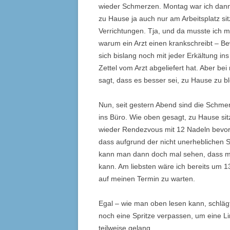
wieder Schmerzen. Montag war ich dann
zu Hause ja auch nur am Arbeitsplatz si
Verrichtungen. Tja, und da musste ich 
warum ein Arzt einen krankschreibt – B
sich bislang noch mit jeder Erkältung in
Zettel vom Arzt abgeliefert hat. Aber be
sagt, dass es besser sei, zu Hause zu b
Nun, seit gestern Abend sind die Schmer
ins Büro. Wie oben gesagt, zu Hause sit
wieder Rendezvous mit 12 Nadeln bevorsta
dass aufgrund der nicht unerheblichen 
kann man dann doch mal sehen, dass m
kann. Am liebsten wäre ich bereits um 
auf meinen Termin zu warten.
Egal – wie man oben lesen kann, schlägt
noch eine Spritze verpassen, um eine L
teilweise gelang.