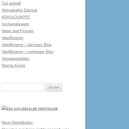
Gut gebrüllt
Heimathafen Elbinsel
KRAULQUAPPE
nocheinglaswein
Notes and Pictures
UberBlogring
UberBlogring – nächstes Blog
UberBlogring – vorheriges Blog
Vorspeisenplatte
Warme Küche
Suchen
nach:
AUS DEM ELBE-PENTHOUSE
Neue Kleinigkeiten