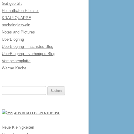
Gut gebrüllt
Heimathafen Elbinsel
KRAULQUAPPE
nocheinglaswein
Notes and Pictures
UberBlogring
UberBlogring – nächstes Blog
UberBlogring – vorheriges Blog
Vorspeisenplatte
Warme Küche
Suchen
nach:
AUS DEM ELBE-PENTHOUSE
Neue Kleinigkeiten