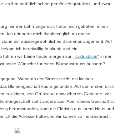
e ich ihm natürlich schon persönlich gratuliert, und zwar
urg mir der Bahn angereist, hatte mich gebeten, einen
en. Ich erinnerte mich diesbezüglich an meine
 stand ein aussergewöhnliches Blumenarrangement. Auf
bekam ich bereitwillig Auskunft und ein
o fuhren wir beide heute morgen zur
„Kaktusblüte“
in der
lbst seine Wünsche für einen Blumenstrauss äussern?
ngegend. Wenn an der Strasse nicht ein kleines
 das Blumengeschäft kaum gefunden. Auf den ersten Blick
hen in kleines, von Grünzeug umwuchertes Gebäude, vor
lumengeschäft sieht anders aus. Aber dieses Geschäft ist
üssig herumstanden, kam die Floristin aus ihrem Haus und
her ich die Adresse hatte und wir kamen so ins Gespräch.