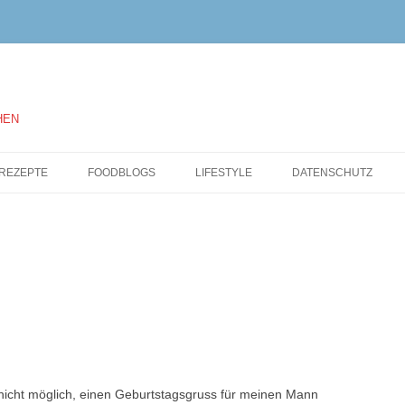
HEN
Springe
zum
REZEPTE
FOODBLOGS
LIFESTYLE
DATENSCHUTZ
Inhalt
nicht möglich, einen Geburtstagsgruss für meinen Mann