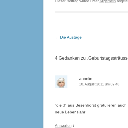
Dieser Beitrag wurde unter
Allgemein
abgel
Beitrags-
←
Die Austage
Navigation
4 Gedanken zu „
Geburtstagssträuss
annelie
10. August 2011 um 09:48
“die 3” aus Besenhorst gratulieren auch
neue Lebensjahr!
↓
Antworten