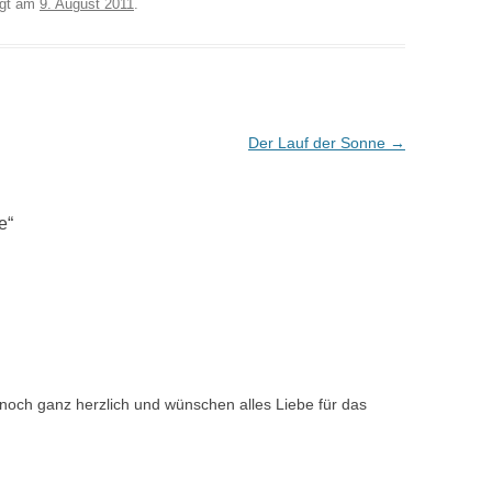
egt am
9. August 2011
.
Der Lauf der Sonne
→
e
“
 noch ganz herzlich und wünschen alles Liebe für das