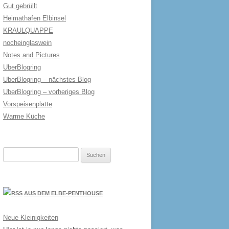
Gut gebrüllt
Heimathafen Elbinsel
KRAULQUAPPE
nocheinglaswein
Notes and Pictures
UberBlogring
UberBlogring – nächstes Blog
UberBlogring – vorheriges Blog
Vorspeisenplatte
Warme Küche
Suchen
nach:
AUS DEM ELBE-PENTHOUSE
Neue Kleinigkeiten