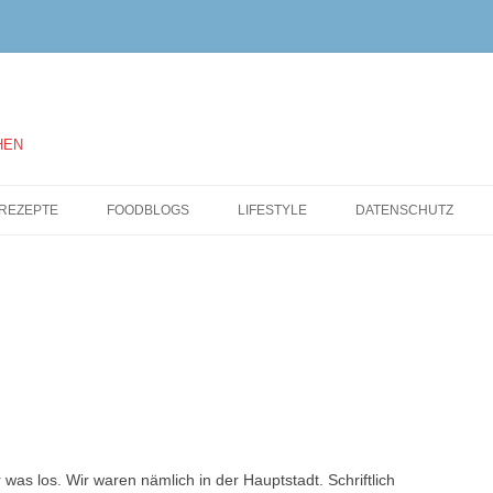
HEN
Springe
zum
REZEPTE
FOODBLOGS
LIFESTYLE
DATENSCHUTZ
Inhalt
 los. Wir waren nämlich in der Hauptstadt. Schriftlich