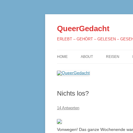
QueerGedacht
ERLEBT – GEHÖRT – GELESEN – GESE
HOME
ABOUT
REISEN
Nichts los?
14 Antworten
Vonwegen! Das ganze Wochenende war was