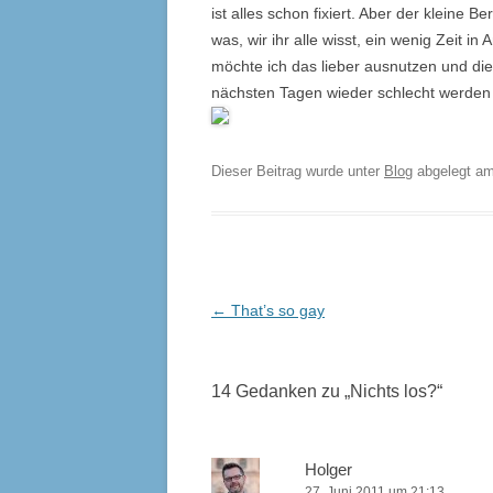
ist alles schon fixiert. Aber der kleine 
was, wir ihr alle wisst, ein wenig Zeit i
möchte ich das lieber ausnutzen und die
nächsten Tagen wieder schlecht werden 
Dieser Beitrag wurde unter
Blog
abgelegt a
Beitrags-
←
That’s so gay
Navigation
14 Gedanken zu „
Nichts los?
“
Holger
27. Juni 2011 um 21:13