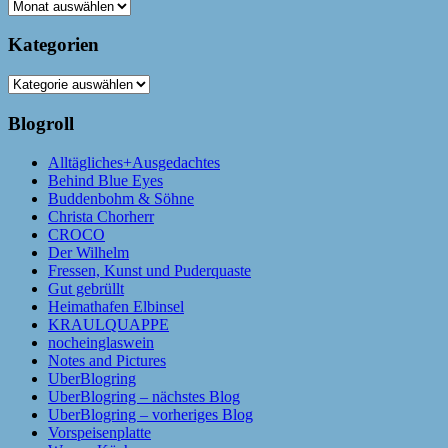
Archiv
Kategorien
Kategorien
Blogroll
Alltägliches+Ausgedachtes
Behind Blue Eyes
Buddenbohm & Söhne
Christa Chorherr
CROCO
Der Wilhelm
Fressen, Kunst und Puderquaste
Gut gebrüllt
Heimathafen Elbinsel
KRAULQUAPPE
nocheinglaswein
Notes and Pictures
UberBlogring
UberBlogring – nächstes Blog
UberBlogring – vorheriges Blog
Vorspeisenplatte