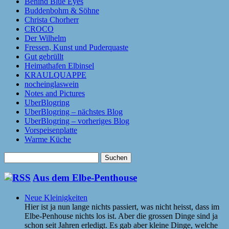
Behind Blue Eyes
Buddenbohm & Söhne
Christa Chorherr
CROCO
Der Wilhelm
Fressen, Kunst und Puderquaste
Gut gebrüllt
Heimathafen Elbinsel
KRAULQUAPPE
nocheinglaswein
Notes and Pictures
UberBlogring
UberBlogring – nächstes Blog
UberBlogring – vorheriges Blog
Vorspeisenplatte
Warme Küche
Suchen
nach:
Aus dem Elbe-Penthouse
Neue Kleinigkeiten
Hier ist ja nun lange nichts passiert, was nicht heisst, dass im
Elbe-Penhouse nichts los ist. Aber die grossen Dinge sind ja
schon seit Jahren erledigt. Es gab aber kleine Dinge, welche