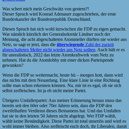
Was schert mich mein Geschwätz von gestern?!
Dieser Spruch wird Konrad Adenauer zugeschrieben, der erste
Bundeskanzler der Bundesrepublik Deutschland.
Diesen Spruch hat sich wohl inzwischen die FDP zu eigen gemacht.
War nämlich kürzlich der Generalsekretär Lindner noch der
Meinung, die acht abgeschalteten Atommeiler dürften nie wieder ans
Netz, so sagt er jetzt, dass die
überwiegende
Zahl der zurzeit
abgeschalteten Meiler nicht wieder ans Netz sollten
. Auch hält er es
für unrealistisch, 2022 das letzte Atomkraftwerk vom Netz zu
nehmen. Hat da die Atomlobby mit einer dicken Parteispende
gewunken?
Wenn die FDP so weitermacht, heute hü – morgen hott, dann wird
das nichts mit dem Neuanfang. Eine klare Linie in eine Richtung
sollte man schon erkennen können. Na, mir ist es egal, ob sie sich
selbst zerfleischen. Ist ja eh nicht meine Partei.
Übrigens Umfallerpartei: Aus meiner Erinnerung heraus muss das
bereits seit den 60er oder 70er Jahren sein, dass die FDP den
zweifelhaften Verdienst dieses Beinamens hat. Und das Umfallen
hat sie in den letzten 50 Jahren nicht abgelegt. Wer FDP wählt,
wählt keine Beständigkeit. Diese Partei ist total unseriös und wird es
wohl immer bleiben. Also zerfleischt euch doch, ihr Liberalen, damit