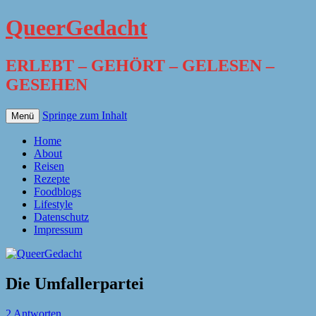
QueerGedacht
ERLEBT – GEHÖRT – GELESEN –
GESEHEN
Springe zum Inhalt
Menü
Home
About
Reisen
Rezepte
Foodblogs
Lifestyle
Datenschutz
Impressum
Die Umfallerpartei
2 Antworten