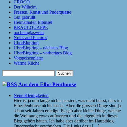
CROCO
Der Wilhelm
Fressen, Kunst und Puderquaste
Gut gebrüllt
Heimathafen Elbinsel
KRAULQUAPPE
nocheinglaswein
Notes and Pictures
UberBlogring
UberBlogring – nächstes Blog
UberBlogring – vorheriges Blog
Vorspeisenplatte
Warme Küche
Suchen
nach:
Aus dem Elbe-Penthouse
Neue Kleinigkeiten
Hier ist ja nun lange nichts passiert, was nicht heisst, dass im
Elbe-Penhouse nichts los ist. Aber die grossen Dinge sind ja
schon seit Jahren erledigt. Es gab aber kleine Dinge, welche
die Wohnung etwas aufwerten und die eigentlich in dieses
Blog gehört hätten. Ich habe aber darüber im Hauptblog
Queergedacht geschrieben. Die Links dazu […]