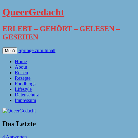
QueerGedacht
ERLEBT – GEHÖRT – GELESEN –
GESEHEN
Springe zum Inhalt
Menü
Home
About
Reisen
Rezepte
Foodblogs
Lifestyle
Datenschutz
Impressum
Das Letzte
4 Antworten