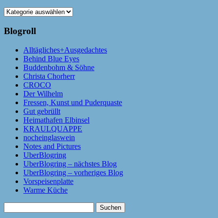
Kategorien
Blogroll
Alltägliches+Ausgedachtes
Behind Blue Eyes
Buddenbohm & Söhne
Christa Chorherr
CROCO
Der Wilhelm
Fressen, Kunst und Puderquaste
Gut gebrüllt
Heimathafen Elbinsel
KRAULQUAPPE
nocheinglaswein
Notes and Pictures
UberBlogring
UberBlogring – nächstes Blog
UberBlogring – vorheriges Blog
Vorspeisenplatte
Warme Küche
Suchen
nach: