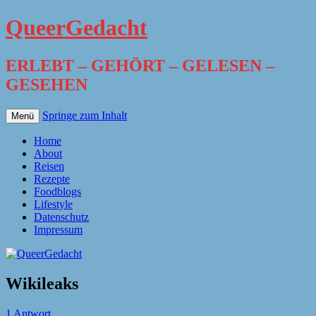
QueerGedacht
ERLEBT – GEHÖRT – GELESEN –
GESEHEN
Springe zum Inhalt
Menü
Home
About
Reisen
Rezepte
Foodblogs
Lifestyle
Datenschutz
Impressum
Wikileaks
1 Antwort