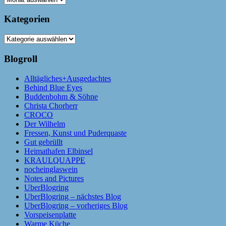
Kategorien
Kategorien
Blogroll
Alltägliches+Ausgedachtes
Behind Blue Eyes
Buddenbohm & Söhne
Christa Chorherr
CROCO
Der Wilhelm
Fressen, Kunst und Puderquaste
Gut gebrüllt
Heimathafen Elbinsel
KRAULQUAPPE
nocheinglaswein
Notes and Pictures
UberBlogring
UberBlogring – nächstes Blog
UberBlogring – vorheriges Blog
Vorspeisenplatte
Warme Küche