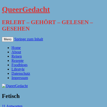
QueerGedacht
ERLEBT – GEHÖRT – GELESEN –
GESEHEN
Springe zum Inhalt
Menü
Home
About
Reisen
Rezepte
Foodblogs
Lifestyle
Datenschutz
Impressum
Fetisch
11 Antworten