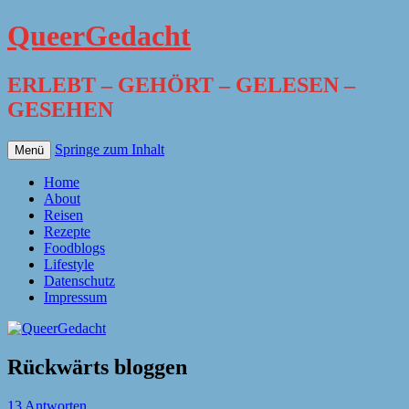
QueerGedacht
ERLEBT – GEHÖRT – GELESEN –
GESEHEN
Springe zum Inhalt
Menü
Home
About
Reisen
Rezepte
Foodblogs
Lifestyle
Datenschutz
Impressum
Rückwärts bloggen
13 Antworten