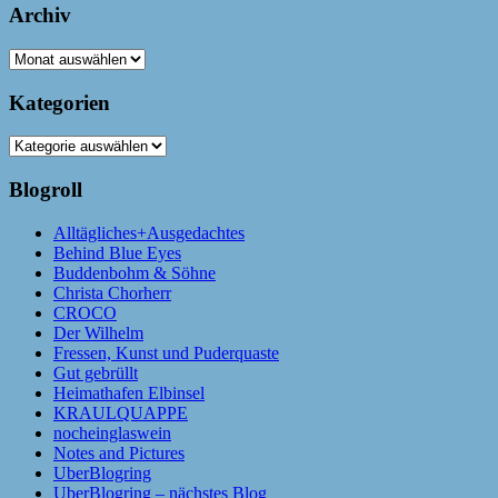
Archiv
Archiv
Kategorien
Kategorien
Blogroll
Alltägliches+Ausgedachtes
Behind Blue Eyes
Buddenbohm & Söhne
Christa Chorherr
CROCO
Der Wilhelm
Fressen, Kunst und Puderquaste
Gut gebrüllt
Heimathafen Elbinsel
KRAULQUAPPE
nocheinglaswein
Notes and Pictures
UberBlogring
UberBlogring – nächstes Blog