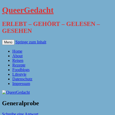
QueerGedacht
ERLEBT – GEHÖRT – GELESEN –
GESEHEN
Springe zum Inhalt
Menü
Home
About
Reisen
Rezepte
Foodblogs
Lifestyle
Datenschutz
Impressum
Generalprobe
Schreibe eine Antwort