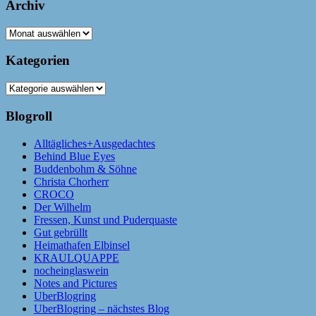
Archiv
Archiv
Kategorien
Kategorien
Blogroll
Alltägliches+Ausgedachtes
Behind Blue Eyes
Buddenbohm & Söhne
Christa Chorherr
CROCO
Der Wilhelm
Fressen, Kunst und Puderquaste
Gut gebrüllt
Heimathafen Elbinsel
KRAULQUAPPE
nocheinglaswein
Notes and Pictures
UberBlogring
UberBlogring – nächstes Blog