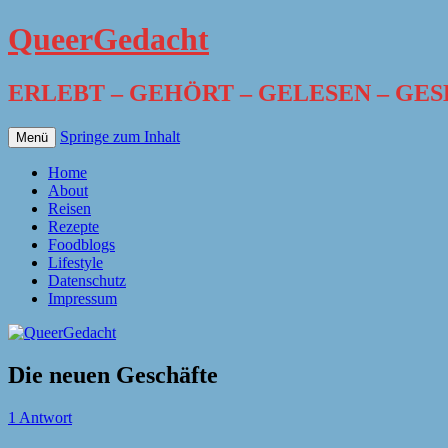
QueerGedacht
ERLEBT – GEHÖRT – GELESEN – GE
Springe zum Inhalt
Menü
Home
About
Reisen
Rezepte
Foodblogs
Lifestyle
Datenschutz
Impressum
Die neuen Geschäfte
1 Antwort