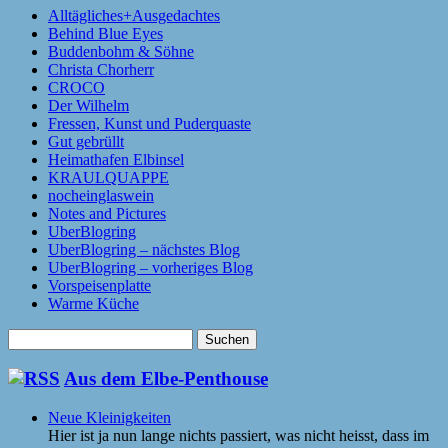
Alltägliches+Ausgedachtes
Behind Blue Eyes
Buddenbohm & Söhne
Christa Chorherr
CROCO
Der Wilhelm
Fressen, Kunst und Puderquaste
Gut gebrüllt
Heimathafen Elbinsel
KRAULQUAPPE
nocheinglaswein
Notes and Pictures
UberBlogring
UberBlogring – nächstes Blog
UberBlogring – vorheriges Blog
Vorspeisenplatte
Warme Küche
Suchen
nach:
Aus dem Elbe-Penthouse
Neue Kleinigkeiten
Hier ist ja nun lange nichts passiert, was nicht heisst, dass im