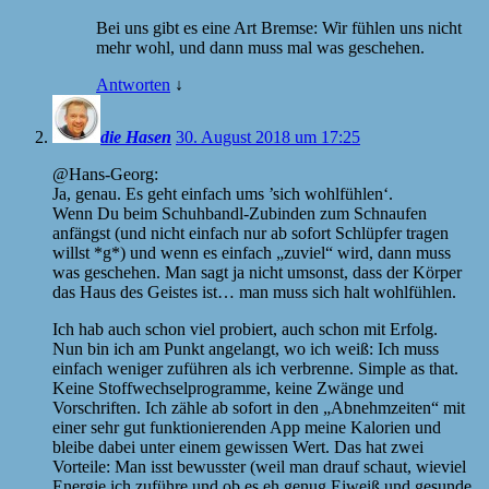
Bei uns gibt es eine Art Bremse: Wir fühlen uns nicht
mehr wohl, und dann muss mal was geschehen.
Antworten
↓
die Hasen
30. August 2018 um 17:25
@Hans-Georg:
Ja, genau. Es geht einfach ums ’sich wohlfühlen‘.
Wenn Du beim Schuhbandl-Zubinden zum Schnaufen
anfängst (und nicht einfach nur ab sofort Schlüpfer tragen
willst *g*) und wenn es einfach „zuviel“ wird, dann muss
was geschehen. Man sagt ja nicht umsonst, dass der Körper
das Haus des Geistes ist… man muss sich halt wohlfühlen.
Ich hab auch schon viel probiert, auch schon mit Erfolg.
Nun bin ich am Punkt angelangt, wo ich weiß: Ich muss
einfach weniger zuführen als ich verbrenne. Simple as that.
Keine Stoffwechselprogramme, keine Zwänge und
Vorschriften. Ich zähle ab sofort in den „Abnehmzeiten“ mit
einer sehr gut funktionierenden App meine Kalorien und
bleibe dabei unter einem gewissen Wert. Das hat zwei
Vorteile: Man isst bewusster (weil man drauf schaut, wieviel
Energie ich zuführe und ob es eh genug Eiweiß und gesunde