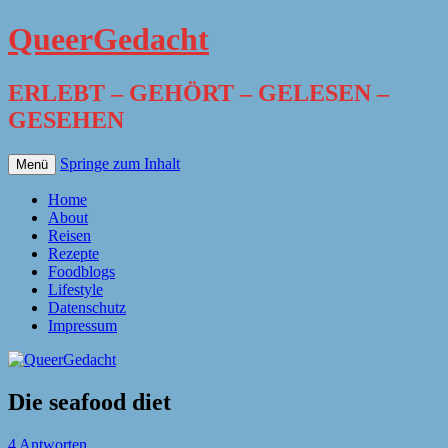
QueerGedacht
ERLEBT – GEHÖRT – GELESEN –
GESEHEN
Springe zum Inhalt
Menü
Home
About
Reisen
Rezepte
Foodblogs
Lifestyle
Datenschutz
Impressum
Die seafood diet
4 Antworten