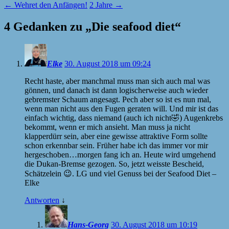
←
Wehret den Anfängen!
2 Jahre
→
4 Gedanken zu „
Die seafood diet
“
Elke
30. August 2018 um 09:24
Recht haste, aber manchmal muss man sich auch mal was
gönnen, und danach ist dann logischerweise auch wieder
gebremster Schaum angesagt. Pech aber so ist es nun mal,
wenn man nicht aus den Fugen geraten will. Und mir ist das
einfach wichtig, dass niemand (auch ich nicht🤣) Augenkrebs
bekommt, wenn er mich ansieht. Man muss ja nicht
klapperdürr sein, aber eine gewisse attraktive Form sollte
schon erkennbar sein. Früher habe ich das immer vor mir
hergeschoben…morgen fang ich an. Heute wird umgehend
die Dukan-Bremse gezogen. So, jetzt weisste Bescheid,
Schätzelein 😉. LG und viel Genuss bei der Seafood Diet –
Elke
Antworten
↓
Hans-Georg
30. August 2018 um 10:19