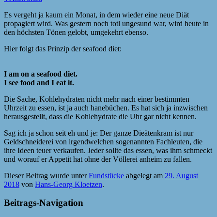
Es vergeht ja kaum ein Monat, in dem wieder eine neue Diät
propagiert wird. Was gestern noch totl ungesund war, wird heute in
den höchsten Tönen gelobt, umgekehrt ebenso.
Hier folgt das Prinzip der seafood diet:
I am on a seafood diet.
I see food and I eat it.
Die Sache, Kohlehydraten nicht mehr nach einer bestimmten
Uhrzeit zu essen, ist ja auch hanebüchen. Es hat sich ja inzwischen
herausgestellt, dass die Kohlehydrate die Uhr gar nicht kennen.
Sag ich ja schon seit eh und je: Der ganze Dieätenkram ist nur
Geldschneiderei von irgendwelchen sogenannten Fachleuten, die
ihre Ideen teuer verkaufen. Jeder sollte das essen, was ihm schmeckt
und worauf er Appetit hat ohne der Völlerei anheim zu fallen.
Dieser Beitrag wurde unter
Fundstücke
abgelegt am
29. August
2018
von
Hans-Georg Kloetzen
.
Beitrags-Navigation