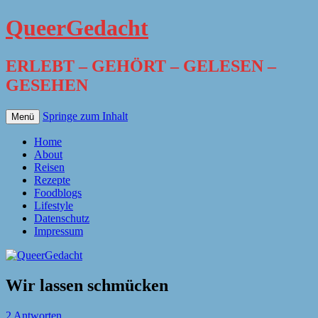
QueerGedacht
ERLEBT – GEHÖRT – GELESEN –
GESEHEN
Springe zum Inhalt
Menü
Home
About
Reisen
Rezepte
Foodblogs
Lifestyle
Datenschutz
Impressum
Wir lassen schmücken
2 Antworten