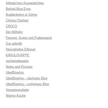
Alltägliches+Ausgedachtes
Behind Blue Eyes
Buddenbohm & Söhne
Christa Chorherr
CROCO
Der Wilhelm
Fressen, Kunst und Puderquaste
Gut gebrüllt
Heimathafen Elbinsel
KRAULQUAPPE
nocheinglaswein
Notes and Pictures
UberBlogring
UberBlogring – nächstes Blog
UberBlogring – vorheriges Blog
Vorspeisenplatte
Warme Küche