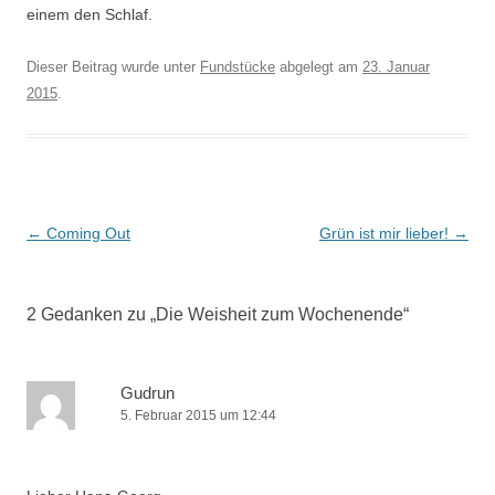
einem den Schlaf.
Dieser Beitrag wurde unter
Fundstücke
abgelegt am
23. Januar
2015
.
Beitrags-
←
Coming Out
Grün ist mir lieber!
→
Navigation
2 Gedanken zu „
Die Weisheit zum Wochenende
“
Gudrun
5. Februar 2015 um 12:44