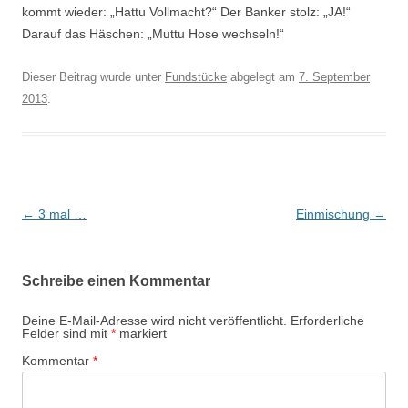
kommt wieder: „Hattu Vollmacht?“ Der Banker stolz: „JA!“
Darauf das Häschen: „Muttu Hose wechseln!“
Dieser Beitrag wurde unter
Fundstücke
abgelegt am
7. September
2013
.
Beitrags-
←
3 mal …
Einmischung
→
Navigation
Schreibe einen Kommentar
Deine E-Mail-Adresse wird nicht veröffentlicht.
Erforderliche
Felder sind mit
*
markiert
Kommentar
*