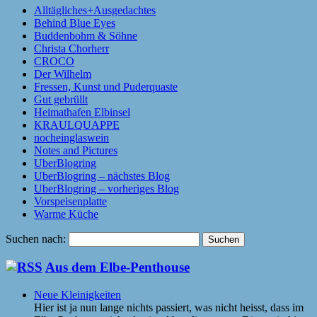
Alltägliches+Ausgedachtes
Behind Blue Eyes
Buddenbohm & Söhne
Christa Chorherr
CROCO
Der Wilhelm
Fressen, Kunst und Puderquaste
Gut gebrüllt
Heimathafen Elbinsel
KRAULQUAPPE
nocheinglaswein
Notes and Pictures
UberBlogring
UberBlogring – nächstes Blog
UberBlogring – vorheriges Blog
Vorspeisenplatte
Warme Küche
Suchen nach:
Aus dem Elbe-Penthouse
Neue Kleinigkeiten
Hier ist ja nun lange nichts passiert, was nicht heisst, dass im