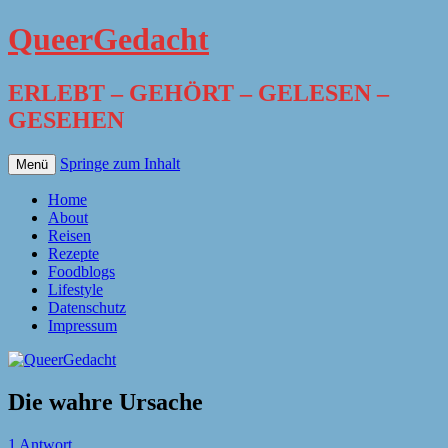
QueerGedacht
ERLEBT – GEHÖRT – GELESEN –
GESEHEN
Springe zum Inhalt
Menü
Home
About
Reisen
Rezepte
Foodblogs
Lifestyle
Datenschutz
Impressum
Die wahre Ursache
1 Antwort