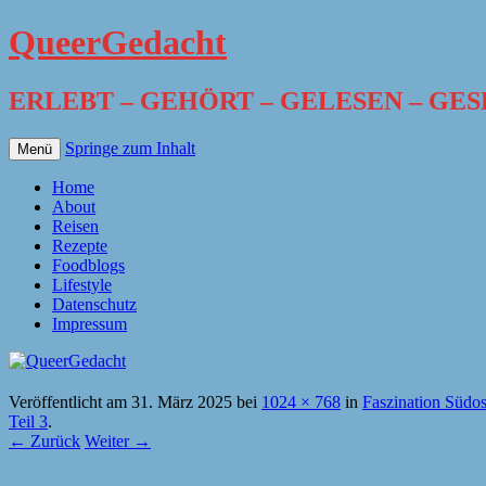
QueerGedacht
ERLEBT – GEHÖRT – GELESEN – GE
Springe zum Inhalt
Menü
Home
About
Reisen
Rezepte
Foodblogs
Lifestyle
Datenschutz
Impressum
Veröffentlicht am
31. März 2025
bei
1024 × 768
in
Faszination Südos
Teil 3
.
← Zurück
Weiter →